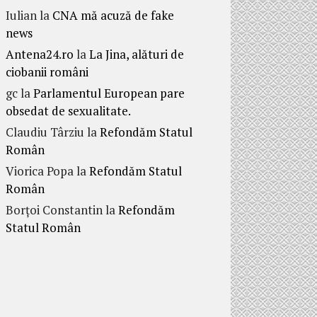
Iulian
la
CNA mă acuză de fake
news
Antena24.ro
la
La Jina, alături de
ciobanii români
gc
la
Parlamentul European pare
obsedat de sexualitate.
Claudiu Târziu
la
Refondăm Statul
Român
Viorica Popa
la
Refondăm Statul
Român
Borțoi Constantin
la
Refondăm
Statul Român