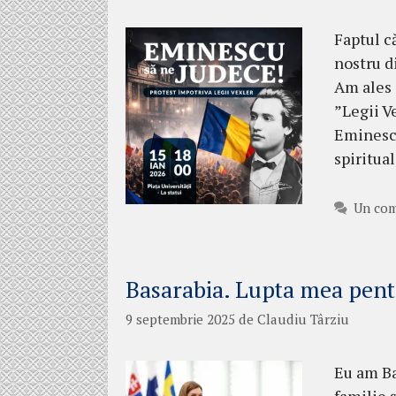
Faptul c
nostru di
Am ales 
”Legii V
Eminescu 
spiritua
Un com
Basarabia. Lupta mea pent
9 septembrie 2025
de
Claudiu Târziu
Eu am Ba