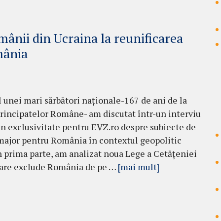
mânii din Ucraina la reunificarea
mânia
l unei mari sărbători naționale-167 de ani de la
rincipatelor Române- am discutat într-un interviu
în exclusivitate pentru EVZ.ro despre subiecte de
major pentru România în contextul geopolitic
În prima parte, am analizat noua Lege a Cetățeniei
i care exclude România de pe …
[mai mult]