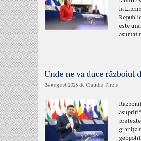
familie 
la Lipni
Republic
este una
asumat 
Unde ne va duce războiul 
24 august 2025
de
Claudiu Târziu
Războiul
asupriți
pretexte
granița 
geopolit