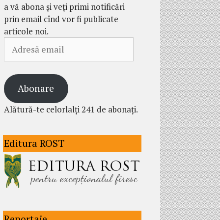
a vă abona și veți primi notificări
prin email cînd vor fi publicate
articole noi.
Adresă
email
Abonare
Alătură-te celorlalți 241 de abonați.
Editura ROST
Reportaje