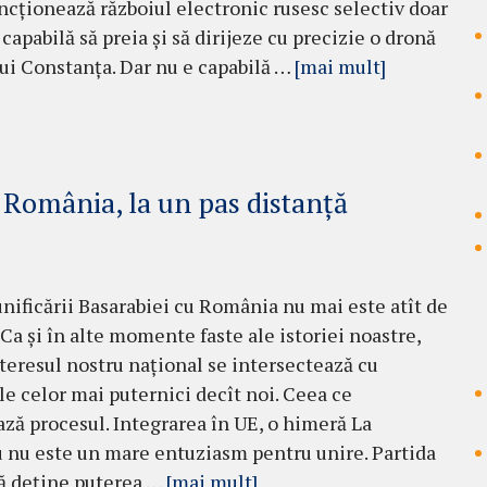
ncționează războiul electronic rusesc selectiv doar
capabilă să preia și să dirijeze cu precizie o dronă
ui Constanța. Dar nu e capabilă …
[mai mult]
 România, la un pas distanță
unificării Basarabiei cu România nu mai este atît de
 Ca și în alte momente faste ale istoriei noastre,
nteresul nostru național se intersectează cu
le celor mai puternici decît noi. Ceea ce
ază procesul. Integrarea în UE, o himeră La
 nu este un mare entuziasm pentru unire. Partida
tă deține puterea …
[mai mult]