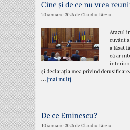
Cine și de ce nu vrea reu
20 ianuarie 2026
de
Claudiu Târziu
Atacul i
cuvânt a
a lăsat 
că ar in
interioru
și declarația mea privind derusificar
…
[mai mult]
De ce Eminescu?
10 ianuarie 2026
de
Claudiu Târziu