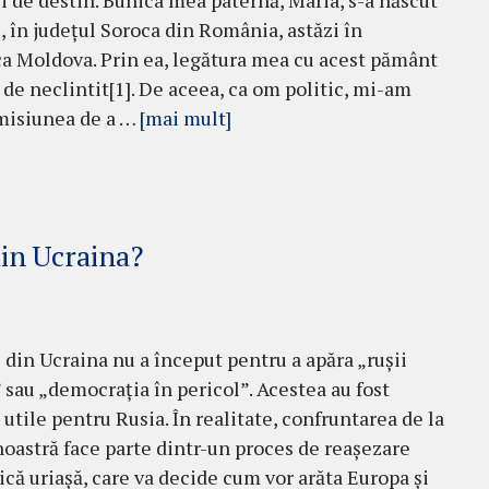
și de destin. Bunica mea paternă, Maria, s-a născut
c, în județul Soroca din România, astăzi în
a Moldova. Prin ea, legătura mea cu acest pământ
 de neclintit[1]. De aceea, ca om politic, mi-am
misiunea de a …
[mai mult]
din Ucraina?
 din Ucraina nu a început pentru a apăra „rușii
” sau „democrația în pericol”. Acestea au fost
 utile pentru Rusia. În realitate, confruntarea de la
noastră face parte dintr-un proces de reașezare
ică uriașă, care va decide cum vor arăta Europa și