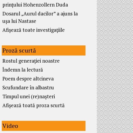
prințului Hohenzollern Duda
Dosarul „Aurul dacilor” a ajuns la
ușa lui Nastase
Afișează toate investigațiile
Proză scurtă
Rostul generației noastre
Îndemn la lectură
Poem despre altcineva
Scufundare în albastru
Timpul unei (re)nașteri
Afișează toată proza scurtă
Video