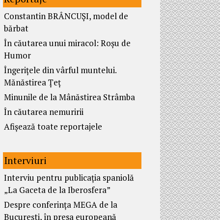
Constantin BRÂNCUȘI, model de
bărbat
În căutarea unui miracol: Roșu de
Humor
Îngerițele din vârful muntelui.
Mănăstirea Țeț
Minunile de la Mânăstirea Strâmba
În căutarea nemuririi
Afișează toate reportajele
Interviuri
Interviu pentru publicația spaniolă
„La Gaceta de la Iberosfera”
Despre conferința MEGA de la
București, în presa europeană