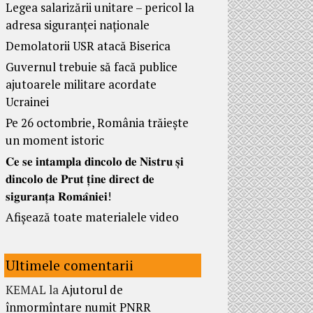
Legea salarizării unitare – pericol la
adresa siguranței naționale
Demolatorii USR atacă Biserica
Guvernul trebuie să facă publice
ajutoarele militare acordate
Ucrainei
Pe 26 octombrie, România trăiește
un moment istoric
𝐂𝐞 𝐬𝐞 𝐢𝐧𝐭𝐚𝐦𝐩𝐥𝐚 𝐝𝐢𝐧𝐜𝐨𝐥𝐨 𝐝𝐞 𝐍𝐢𝐬𝐭𝐫𝐮 𝐬̦𝐢
𝐝𝐢𝐧𝐜𝐨𝐥𝐨 𝐝𝐞 𝐏𝐫𝐮𝐭 𝐭̦𝐢𝐧𝐞 𝐝𝐢𝐫𝐞𝐜𝐭 𝐝𝐞
𝐬𝐢𝐠𝐮𝐫𝐚𝐧𝐭̦𝐚 𝐑𝐨𝐦𝐚̂𝐧𝐢𝐞𝐢!
Afișează toate materialele video
Ultimele comentarii
KEMAL
la
Ajutorul de
înmormîntare numit PNRR