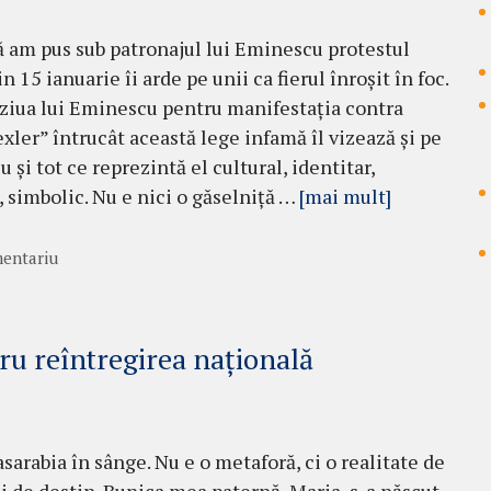
ă am pus sub patronajul lui Eminescu protestul
n 15 ianuarie îi arde pe unii ca fierul înroșit în foc.
ziua lui Eminescu pentru manifestația contra
exler” întrucât această lege infamă îl vizează și pe
și tot ce reprezintă el cultural, identitar,
l, simbolic. Nu e nici o găselniță …
[mai mult]
entariu
ru reîntregirea națională
sarabia în sânge. Nu e o metaforă, ci o realitate de