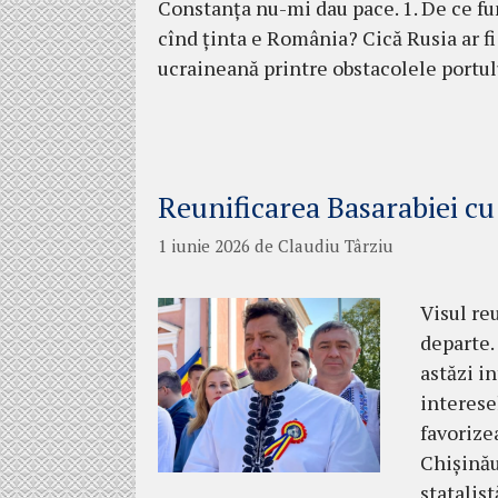
Constanța nu-mi dau pace. 1. De ce fu
cînd ținta e România? Cică Rusia ar fi 
ucraineană printre obstacolele portul
Reunificarea Basarabiei cu
1 iunie 2026
de
Claudiu Târziu
Visul re
departe.
astăzi i
interese
favorize
Chișinău
statalis