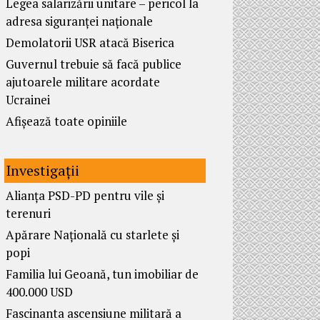
Legea salarizării unitare – pericol la
adresa siguranței naționale
Demolatorii USR atacă Biserica
Guvernul trebuie să facă publice
ajutoarele militare acordate
Ucrainei
Afișează toate opiniile
Investigații
Alianța PSD-PD pentru vile și
terenuri
Apărare Națională cu starlete și
popi
Familia lui Geoană, tun imobiliar de
400.000 USD
Fascinanta ascensiune militară a