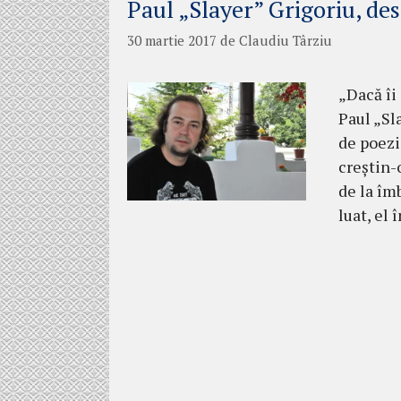
Paul „Slayer” Grigoriu, d
30 martie 2017
de
Claudiu Târziu
„Dacă îi 
Paul „Sl
de poezie
creştin-
de la îm
luat, el