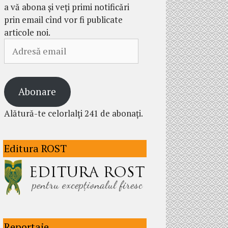
a vă abona și veți primi notificări
prin email cînd vor fi publicate
articole noi.
Adresă
email
Abonare
Alătură-te celorlalți 241 de abonați.
Editura ROST
Reportaje