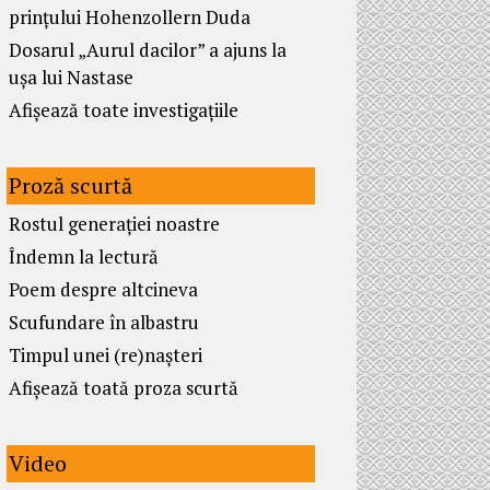
prințului Hohenzollern Duda
Dosarul „Aurul dacilor” a ajuns la
ușa lui Nastase
Afișează toate investigațiile
Proză scurtă
Rostul generației noastre
Îndemn la lectură
Poem despre altcineva
Scufundare în albastru
Timpul unei (re)nașteri
Afișează toată proza scurtă
Video