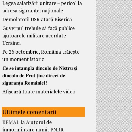
Legea salarizării unitare – pericol la
adresa siguranței naționale
Demolatorii USR atacă Biserica
Guvernul trebuie să facă publice
ajutoarele militare acordate
Ucrainei
Pe 26 octombrie, România trăiește
un moment istoric
𝐂𝐞 𝐬𝐞 𝐢𝐧𝐭𝐚𝐦𝐩𝐥𝐚 𝐝𝐢𝐧𝐜𝐨𝐥𝐨 𝐝𝐞 𝐍𝐢𝐬𝐭𝐫𝐮 𝐬̦𝐢
𝐝𝐢𝐧𝐜𝐨𝐥𝐨 𝐝𝐞 𝐏𝐫𝐮𝐭 𝐭̦𝐢𝐧𝐞 𝐝𝐢𝐫𝐞𝐜𝐭 𝐝𝐞
𝐬𝐢𝐠𝐮𝐫𝐚𝐧𝐭̦𝐚 𝐑𝐨𝐦𝐚̂𝐧𝐢𝐞𝐢!
Afișează toate materialele video
Ultimele comentarii
KEMAL
la
Ajutorul de
înmormîntare numit PNRR