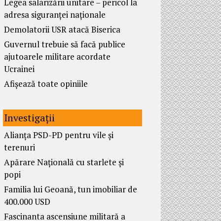
Legea salarizării unitare – pericol la
adresa siguranței naționale
Demolatorii USR atacă Biserica
Guvernul trebuie să facă publice
ajutoarele militare acordate
Ucrainei
Afișează toate opiniile
Investigații
Alianța PSD-PD pentru vile și
terenuri
Apărare Națională cu starlete și
popi
Familia lui Geoană, tun imobiliar de
400.000 USD
Fascinanta ascensiune militară a