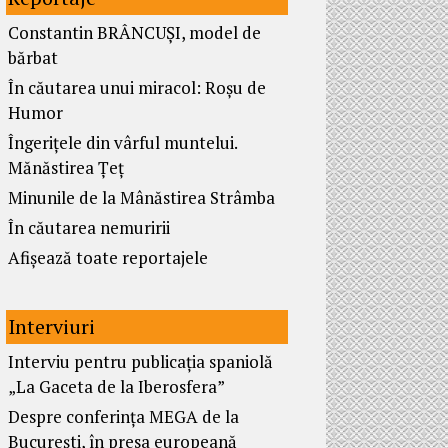
Constantin BRÂNCUȘI, model de
bărbat
În căutarea unui miracol: Roșu de
Humor
Îngerițele din vârful muntelui.
Mănăstirea Țeț
Minunile de la Mânăstirea Strâmba
În căutarea nemuririi
Afișează toate reportajele
Interviuri
Interviu pentru publicația spaniolă
„La Gaceta de la Iberosfera”
Despre conferința MEGA de la
București, în presa europeană