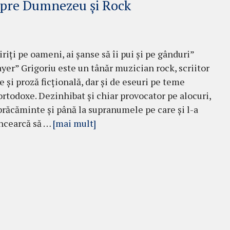
espre Dumnezeu și Rock
iriţi pe oameni, ai şanse să îi pui şi pe gânduri”
ayer” Grigoriu este un tânăr muzi­cian rock, scriitor
 şi proză ficţio­nală, dar şi de eseuri pe teme
orto­doxe. Dezinhibat şi chiar provocator pe alocuri,
brăcăminte şi până la supranumele pe care şi l-a
 încearcă să …
[mai mult]