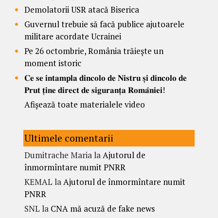
Demolatorii USR atacă Biserica
Guvernul trebuie să facă publice ajutoarele
militare acordate Ucrainei
Pe 26 octombrie, România trăiește un
moment istoric
𝐂𝐞 𝐬𝐞 𝐢𝐧𝐭𝐚𝐦𝐩𝐥𝐚 𝐝𝐢𝐧𝐜𝐨𝐥𝐨 𝐝𝐞 𝐍𝐢𝐬𝐭𝐫𝐮 𝐬̦𝐢 𝐝𝐢𝐧𝐜𝐨𝐥𝐨 𝐝𝐞
𝐏𝐫𝐮𝐭 𝐭̦𝐢𝐧𝐞 𝐝𝐢𝐫𝐞𝐜𝐭 𝐝𝐞 𝐬𝐢𝐠𝐮𝐫𝐚𝐧𝐭̦𝐚 𝐑𝐨𝐦𝐚̂𝐧𝐢𝐞𝐢!
Afișează toate materialele video
Ultimele comentarii
Dumitrache Maria
la
Ajutorul de
înmormîntare numit PNRR
KEMAL
la
Ajutorul de înmormîntare numit
PNRR
SNL
la
CNA mă acuză de fake news