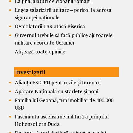
La Jina, alături de ciobanii români
Legea salarizării unitare – pericol la adresa
siguranței naționale
Demolatorii USR atacă Biserica
Guvernul trebuie să facă publice ajutoarele
militare acordate Ucrainei
Afișează toate opiniile
Investigații
Alianța PSD-PD pentru vile și terenuri
Apărare Națională cu starlete și popi
Familia lui Geoană, tun imobiliar de 400.000
USD
Fascinanta ascensiune militară a prințului
Hohenzollern Duda
Dosarul „Aurul dacilor” a ajuns la ușa lui