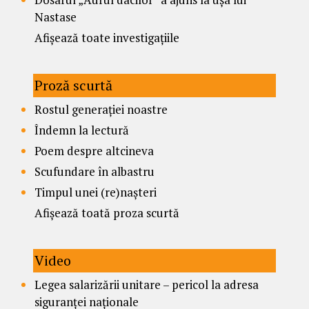
Nastase
Afișează toate investigațiile
Proză scurtă
Rostul generației noastre
Îndemn la lectură
Poem despre altcineva
Scufundare în albastru
Timpul unei (re)nașteri
Afișează toată proza scurtă
Video
Legea salarizării unitare – pericol la adresa
siguranței naționale