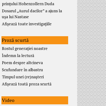
prințului Hohenzollern Duda
Dosarul „Aurul dacilor” a ajuns la
ușa lui Nastase
Afișează toate investigațiile
Proză scurtă
Rostul generației noastre
Îndemn la lectură
Poem despre altcineva
Scufundare în albastru
Timpul unei (re)nașteri
Afișează toată proza scurtă
Video