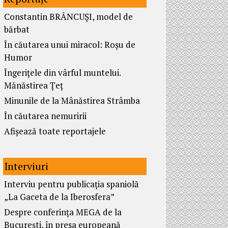
Constantin BRÂNCUȘI, model de
bărbat
În căutarea unui miracol: Roșu de
Humor
Îngerițele din vârful muntelui.
Mănăstirea Țeț
Minunile de la Mânăstirea Strâmba
În căutarea nemuririi
Afișează toate reportajele
Interviuri
Interviu pentru publicația spaniolă
„La Gaceta de la Iberosfera”
Despre conferința MEGA de la
București, în presa europeană