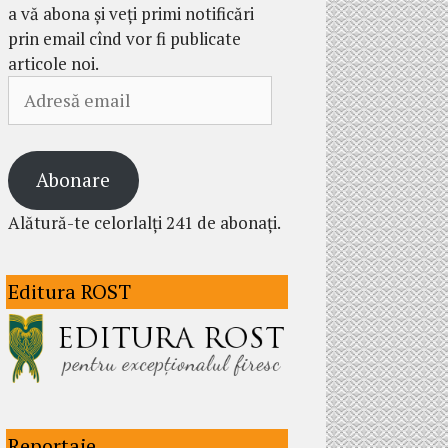
a vă abona și veți primi notificări
prin email cînd vor fi publicate
articole noi.
Adresă
email
Abonare
Alătură-te celorlalți 241 de abonați.
Editura ROST
Reportaje