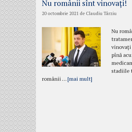
Nu românii sînt vinovați!
20 octombrie 2021
de
Claudiu Târziu
Nu român
tratamen
vinovați 
pînă acu
medicame
stadiile 
românii …
[mai mult]