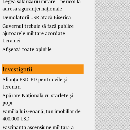
Legea salarizării unitare – pericol la
adresa siguranței naționale
Demolatorii USR atacă Biserica
Guvernul trebuie să facă publice
ajutoarele militare acordate
Ucrainei
Afișează toate opiniile
Investigații
Alianța PSD-PD pentru vile și
terenuri
Apărare Națională cu starlete și
popi
Familia lui Geoană, tun imobiliar de
400.000 USD
Fascinanta ascensiune militară a