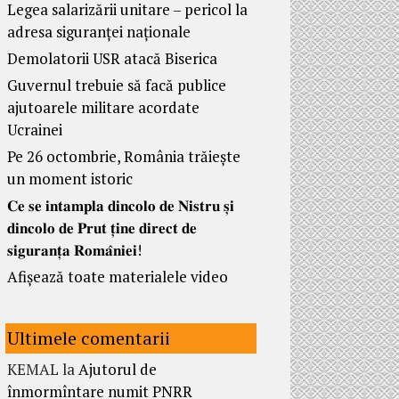
Legea salarizării unitare – pericol la
adresa siguranței naționale
Demolatorii USR atacă Biserica
Guvernul trebuie să facă publice
ajutoarele militare acordate
Ucrainei
Pe 26 octombrie, România trăiește
un moment istoric
𝐂𝐞 𝐬𝐞 𝐢𝐧𝐭𝐚𝐦𝐩𝐥𝐚 𝐝𝐢𝐧𝐜𝐨𝐥𝐨 𝐝𝐞 𝐍𝐢𝐬𝐭𝐫𝐮 𝐬̦𝐢
𝐝𝐢𝐧𝐜𝐨𝐥𝐨 𝐝𝐞 𝐏𝐫𝐮𝐭 𝐭̦𝐢𝐧𝐞 𝐝𝐢𝐫𝐞𝐜𝐭 𝐝𝐞
𝐬𝐢𝐠𝐮𝐫𝐚𝐧𝐭̦𝐚 𝐑𝐨𝐦𝐚̂𝐧𝐢𝐞𝐢!
Afișează toate materialele video
Ultimele comentarii
KEMAL
la
Ajutorul de
înmormîntare numit PNRR