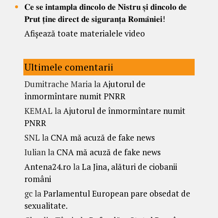
𝐂𝐞 𝐬𝐞 𝐢𝐧𝐭𝐚𝐦𝐩𝐥𝐚 𝐝𝐢𝐧𝐜𝐨𝐥𝐨 𝐝𝐞 𝐍𝐢𝐬𝐭𝐫𝐮 𝐬̦𝐢 𝐝𝐢𝐧𝐜𝐨𝐥𝐨 𝐝𝐞
𝐏𝐫𝐮𝐭 𝐭̦𝐢𝐧𝐞 𝐝𝐢𝐫𝐞𝐜𝐭 𝐝𝐞 𝐬𝐢𝐠𝐮𝐫𝐚𝐧𝐭̦𝐚 𝐑𝐨𝐦𝐚̂𝐧𝐢𝐞𝐢!
Afișează toate materialele video
Ultimele comentarii
Dumitrache Maria
la
Ajutorul de
înmormîntare numit PNRR
KEMAL
la
Ajutorul de înmormîntare numit
PNRR
SNL
la
CNA mă acuză de fake news
Iulian
la
CNA mă acuză de fake news
Antena24.ro
la
La Jina, alături de ciobanii
români
gc
la
Parlamentul European pare obsedat de
sexualitate.