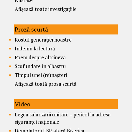
Nastase
Afișează toate investigațiile
Proză scurtă
Rostul generației noastre
Îndemn la lectură
Poem despre altcineva
Scufundare în albastru
Timpul unei (re)nașteri
Afișează toată proza scurtă
Video
Legea salarizării unitare – pericol la adresa
siguranței naționale
Demolatorii USR atacă Biserica