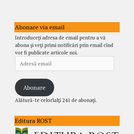
Abonare via email
Introduceți adresa de email pentru a vă
abona și veți primi notificări prin email cînd
vor fi publicate articole noi.
Adresă
email
Abonare
Alătură-te celorlalți 241 de abonați.
Editura ROST