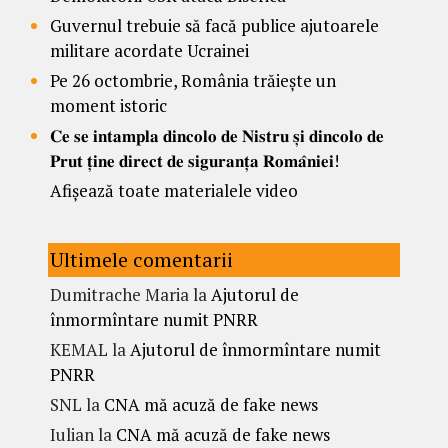
Guvernul trebuie să facă publice ajutoarele
militare acordate Ucrainei
Pe 26 octombrie, România trăiește un
moment istoric
𝐂𝐞 𝐬𝐞 𝐢𝐧𝐭𝐚𝐦𝐩𝐥𝐚 𝐝𝐢𝐧𝐜𝐨𝐥𝐨 𝐝𝐞 𝐍𝐢𝐬𝐭𝐫𝐮 𝐬̦𝐢 𝐝𝐢𝐧𝐜𝐨𝐥𝐨 𝐝𝐞
𝐏𝐫𝐮𝐭 𝐭̦𝐢𝐧𝐞 𝐝𝐢𝐫𝐞𝐜𝐭 𝐝𝐞 𝐬𝐢𝐠𝐮𝐫𝐚𝐧𝐭̦𝐚 𝐑𝐨𝐦𝐚̂𝐧𝐢𝐞𝐢!
Afișează toate materialele video
Ultimele comentarii
Dumitrache Maria
la
Ajutorul de
înmormîntare numit PNRR
KEMAL
la
Ajutorul de înmormîntare numit
PNRR
SNL
la
CNA mă acuză de fake news
Iulian
la
CNA mă acuză de fake news