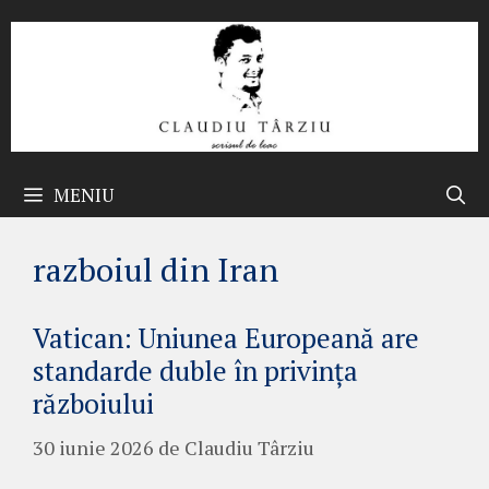
Sari
la
conținut
MENIU
razboiul din Iran
Vatican: Uniunea Europeană are
standarde duble în privința
războiului
30 iunie 2026
de
Claudiu Târziu