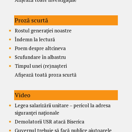
Proză scurtă
Rostul generației noastre
Îndemn la lectură
Poem despre altcineva
Scufundare în albastru
Timpul unei (re)nașteri
Afișează toată proza scurtă
Video
Legea salarizării unitare – pericol la adresa
siguranței naționale
Demolatorii USR atacă Biserica
Guvernul trebuie să facă publice ajutoarele