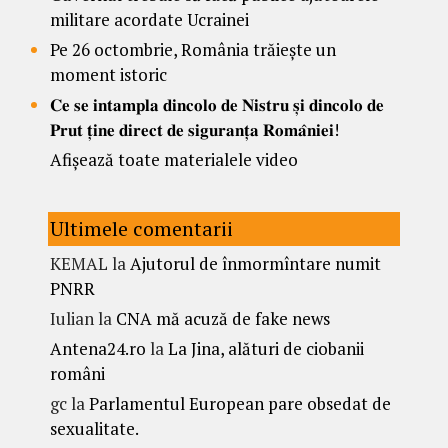
militare acordate Ucrainei
Pe 26 octombrie, România trăiește un
moment istoric
𝐂𝐞 𝐬𝐞 𝐢𝐧𝐭𝐚𝐦𝐩𝐥𝐚 𝐝𝐢𝐧𝐜𝐨𝐥𝐨 𝐝𝐞 𝐍𝐢𝐬𝐭𝐫𝐮 𝐬̦𝐢 𝐝𝐢𝐧𝐜𝐨𝐥𝐨 𝐝𝐞
𝐏𝐫𝐮𝐭 𝐭̦𝐢𝐧𝐞 𝐝𝐢𝐫𝐞𝐜𝐭 𝐝𝐞 𝐬𝐢𝐠𝐮𝐫𝐚𝐧𝐭̦𝐚 𝐑𝐨𝐦𝐚̂𝐧𝐢𝐞𝐢!
Afișează toate materialele video
Ultimele comentarii
KEMAL
la
Ajutorul de înmormîntare numit
PNRR
Iulian
la
CNA mă acuză de fake news
Antena24.ro
la
La Jina, alături de ciobanii
români
gc
la
Parlamentul European pare obsedat de
sexualitate.