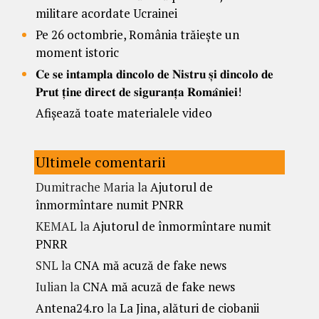
militare acordate Ucrainei
Pe 26 octombrie, România trăiește un
moment istoric
𝐂𝐞 𝐬𝐞 𝐢𝐧𝐭𝐚𝐦𝐩𝐥𝐚 𝐝𝐢𝐧𝐜𝐨𝐥𝐨 𝐝𝐞 𝐍𝐢𝐬𝐭𝐫𝐮 𝐬̦𝐢 𝐝𝐢𝐧𝐜𝐨𝐥𝐨 𝐝𝐞
𝐏𝐫𝐮𝐭 𝐭̦𝐢𝐧𝐞 𝐝𝐢𝐫𝐞𝐜𝐭 𝐝𝐞 𝐬𝐢𝐠𝐮𝐫𝐚𝐧𝐭̦𝐚 𝐑𝐨𝐦𝐚̂𝐧𝐢𝐞𝐢!
Afișează toate materialele video
Ultimele comentarii
Dumitrache Maria
la
Ajutorul de
înmormîntare numit PNRR
KEMAL
la
Ajutorul de înmormîntare numit
PNRR
SNL
la
CNA mă acuză de fake news
Iulian
la
CNA mă acuză de fake news
Antena24.ro
la
La Jina, alături de ciobanii