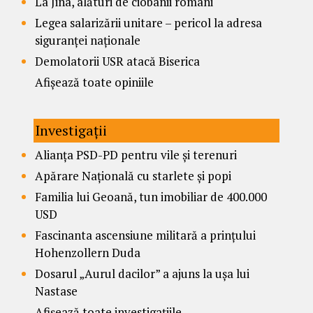
La Jina, alături de ciobanii români
Legea salarizării unitare – pericol la adresa
siguranței naționale
Demolatorii USR atacă Biserica
Afișează toate opiniile
Investigații
Alianța PSD-PD pentru vile și terenuri
Apărare Națională cu starlete și popi
Familia lui Geoană, tun imobiliar de 400.000
USD
Fascinanta ascensiune militară a prințului
Hohenzollern Duda
Dosarul „Aurul dacilor” a ajuns la ușa lui
Nastase
Afișează toate investigațiile