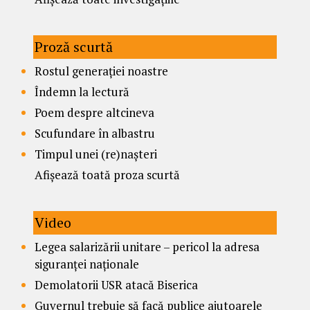
Proză scurtă
Rostul generației noastre
Îndemn la lectură
Poem despre altcineva
Scufundare în albastru
Timpul unei (re)nașteri
Afișează toată proza scurtă
Video
Legea salarizării unitare – pericol la adresa
siguranței naționale
Demolatorii USR atacă Biserica
Guvernul trebuie să facă publice ajutoarele