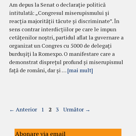
Am depus la Senat o declarație politică
intitulată: „Congresul miserupismului și
reacția majorității tăcute și discriminate”. În
sens contrar interdicțiilor pe care le impun
cetățenilor noștri, partidul aflat la guvernare a
organizat un Congres cu 5000 de delegați
burdușiți la Romexpo. O manifestare care a
demonstrat disprețul profund și miserupismul
față de români, dar și …
[mai mult]
Pagina
Pagina
Pagina
←
Anterior
1
2
3
Următor
→
Abonare via email