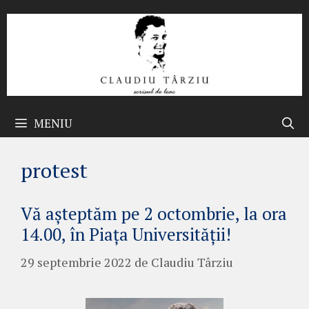
Sari
la
conținut
MENIU
protest
Vă așteptăm pe 2 octombrie, la ora
14.00, în Piața Universității!
29 septembrie 2022
de
Claudiu Târziu