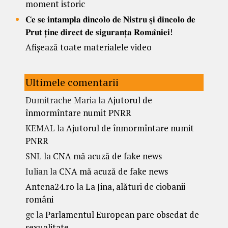
moment istoric
𝐂𝐞 𝐬𝐞 𝐢𝐧𝐭𝐚𝐦𝐩𝐥𝐚 𝐝𝐢𝐧𝐜𝐨𝐥𝐨 𝐝𝐞 𝐍𝐢𝐬𝐭𝐫𝐮 𝐬̦𝐢 𝐝𝐢𝐧𝐜𝐨𝐥𝐨 𝐝𝐞
𝐏𝐫𝐮𝐭 𝐭̦𝐢𝐧𝐞 𝐝𝐢𝐫𝐞𝐜𝐭 𝐝𝐞 𝐬𝐢𝐠𝐮𝐫𝐚𝐧𝐭̦𝐚 𝐑𝐨𝐦𝐚̂𝐧𝐢𝐞𝐢!
Afișează toate materialele video
Ultimele comentarii
Dumitrache Maria
la
Ajutorul de
înmormîntare numit PNRR
KEMAL
la
Ajutorul de înmormîntare numit
PNRR
SNL
la
CNA mă acuză de fake news
Iulian
la
CNA mă acuză de fake news
Antena24.ro
la
La Jina, alături de ciobanii
români
gc
la
Parlamentul European pare obsedat de
sexualitate.