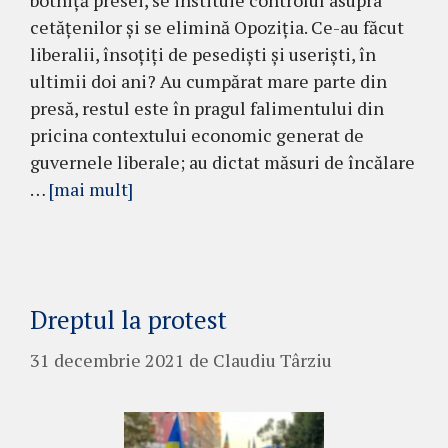
botniță presei, se instituie controlul asupra
cetățenilor și se elimină Opoziția. Ce-au făcut
liberalii, însoțiți de pesediști și useriști, în
ultimii doi ani? Au cumpărat mare parte din
presă, restul este în pragul falimentului din
pricina contextului economic generat de
guvernele liberale; au dictat măsuri de încălare
…
[mai mult]
Dreptul la protest
31 decembrie 2021
de
Claudiu Târziu