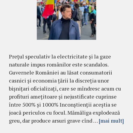
Prețul speculativ la electricitate și la gaze
naturale impus românilor este scandalos.
Guvernele României au lăsat consumatorii
casnici și economia țării la discreția unor
bișnițari oficializați, care se mîndresc acum cu
profituri amețitoare și nejustificate cuprinse
între 500% și 1000% Inconștienții aceștia se
joacă periculos cu focul. Mămăliga explodează
greu, dar produce arsuri grave cînd …
[mai mult]