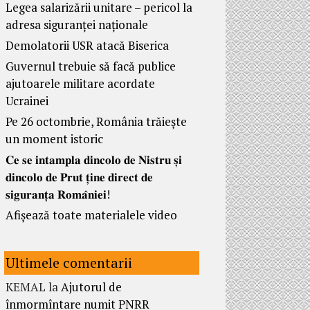
Legea salarizării unitare – pericol la
adresa siguranței naționale
Demolatorii USR atacă Biserica
Guvernul trebuie să facă publice
ajutoarele militare acordate
Ucrainei
Pe 26 octombrie, România trăiește
un moment istoric
𝐂𝐞 𝐬𝐞 𝐢𝐧𝐭𝐚𝐦𝐩𝐥𝐚 𝐝𝐢𝐧𝐜𝐨𝐥𝐨 𝐝𝐞 𝐍𝐢𝐬𝐭𝐫𝐮 𝐬̦𝐢
𝐝𝐢𝐧𝐜𝐨𝐥𝐨 𝐝𝐞 𝐏𝐫𝐮𝐭 𝐭̦𝐢𝐧𝐞 𝐝𝐢𝐫𝐞𝐜𝐭 𝐝𝐞
𝐬𝐢𝐠𝐮𝐫𝐚𝐧𝐭̦𝐚 𝐑𝐨𝐦𝐚̂𝐧𝐢𝐞𝐢!
Afișează toate materialele video
Ultimele comentarii
KEMAL
la
Ajutorul de
înmormîntare numit PNRR