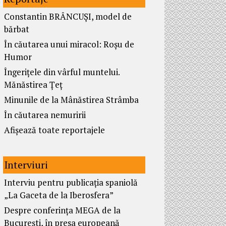
Constantin BRÂNCUȘI, model de
bărbat
În căutarea unui miracol: Roșu de
Humor
Îngerițele din vârful muntelui.
Mănăstirea Țeț
Minunile de la Mânăstirea Strâmba
În căutarea nemuririi
Afișează toate reportajele
Interviuri
Interviu pentru publicația spaniolă
„La Gaceta de la Iberosfera”
Despre conferința MEGA de la
București, în presa europeană