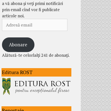
a vă abona și veți primi notificări
prin email cînd vor fi publicate
articole noi.
Adresă
email
Abonare
Alătură-te celorlalți 241 de abonați.
Editura ROST
Reportaje