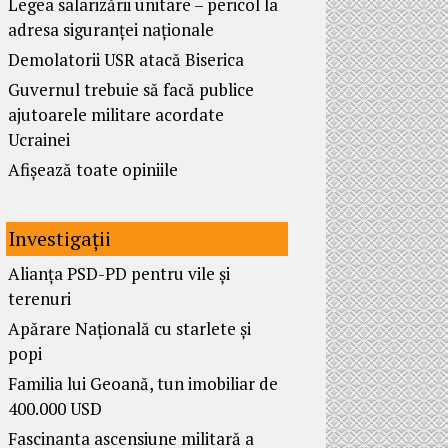
Legea salarizării unitare – pericol la
adresa siguranței naționale
Demolatorii USR atacă Biserica
Guvernul trebuie să facă publice
ajutoarele militare acordate
Ucrainei
Afișează toate opiniile
Investigații
Alianța PSD-PD pentru vile și
terenuri
Apărare Națională cu starlete și
popi
Familia lui Geoană, tun imobiliar de
400.000 USD
Fascinanta ascensiune militară a