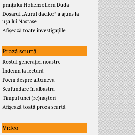
prințului Hohenzollern Duda
Dosarul „Aurul dacilor” a ajuns la
ușa lui Nastase
Afișează toate investigațiile
Proză scurtă
Rostul generației noastre
Îndemn la lectură
Poem despre altcineva
Scufundare în albastru
Timpul unei (re)nașteri
Afișează toată proza scurtă
Video