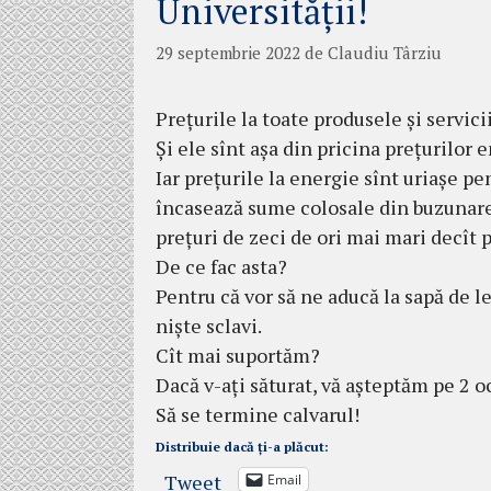
Universității!
29 septembrie 2022
de
Claudiu Târziu
Prețurile la toate produsele și servici
Și ele sînt așa din pricina prețurilor
Iar prețurile la energie sînt uriașe 
încasează sume colosale din buzunarel
prețuri de zeci de ori mai mari decît 
De ce fac asta?
Pentru că vor să ne aducă la sapă de l
niște sclavi.
Cît mai suportăm?
Dacă v-ați săturat, vă așteptăm pe 2 oc
Să se termine calvarul!
Distribuie dacă ți-a plăcut:
Tweet
Email