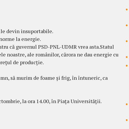
ile devin insuportabile.
 enorme la energie.
pentru că guvernul PSD-PNL-UDMR vrea asta.Statul
e noastre, ale românilor, cărora ne dau energie cu
prețul de producție.
emn, să murim de foame și frig, în întuneric, ca
tombrie, la ora 14.00, în Piața Universității.