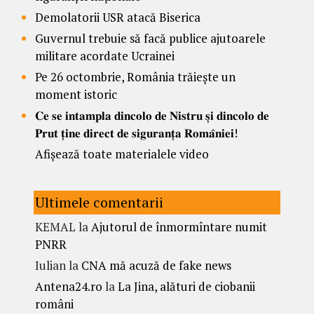
Demolatorii USR atacă Biserica
Guvernul trebuie să facă publice ajutoarele
militare acordate Ucrainei
Pe 26 octombrie, România trăiește un
moment istoric
𝐂𝐞 𝐬𝐞 𝐢𝐧𝐭𝐚𝐦𝐩𝐥𝐚 𝐝𝐢𝐧𝐜𝐨𝐥𝐨 𝐝𝐞 𝐍𝐢𝐬𝐭𝐫𝐮 𝐬̦𝐢 𝐝𝐢𝐧𝐜𝐨𝐥𝐨 𝐝𝐞
𝐏𝐫𝐮𝐭 𝐭̦𝐢𝐧𝐞 𝐝𝐢𝐫𝐞𝐜𝐭 𝐝𝐞 𝐬𝐢𝐠𝐮𝐫𝐚𝐧𝐭̦𝐚 𝐑𝐨𝐦𝐚̂𝐧𝐢𝐞𝐢!
Afișează toate materialele video
Ultimele comentarii
KEMAL
la
Ajutorul de înmormîntare numit
PNRR
Iulian
la
CNA mă acuză de fake news
Antena24.ro
la
La Jina, alături de ciobanii
români