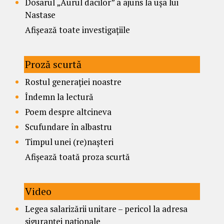
Dosarul „Aurul dacilor” a ajuns la ușa lui
Nastase
Afișează toate investigațiile
Proză scurtă
Rostul generației noastre
Îndemn la lectură
Poem despre altcineva
Scufundare în albastru
Timpul unei (re)nașteri
Afișează toată proza scurtă
Video
Legea salarizării unitare – pericol la adresa
siguranței naționale