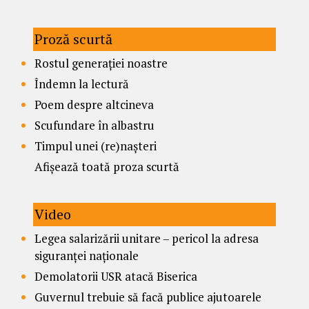
Proză scurtă
Rostul generației noastre
Îndemn la lectură
Poem despre altcineva
Scufundare în albastru
Timpul unei (re)nașteri
Afișează toată proza scurtă
Video
Legea salarizării unitare – pericol la adresa
siguranței naționale
Demolatorii USR atacă Biserica
Guvernul trebuie să facă publice ajutoarele