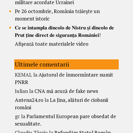
militare acordate Ucrainei
Pe 26 octombrie, România trăiește un
moment istoric
𝐂𝐞 𝐬𝐞 𝐢𝐧𝐭𝐚𝐦𝐩𝐥𝐚 𝐝𝐢𝐧𝐜𝐨𝐥𝐨 𝐝𝐞 𝐍𝐢𝐬𝐭𝐫𝐮 𝐬̦𝐢 𝐝𝐢𝐧𝐜𝐨𝐥𝐨 𝐝𝐞
𝐏𝐫𝐮𝐭 𝐭̦𝐢𝐧𝐞 𝐝𝐢𝐫𝐞𝐜𝐭 𝐝𝐞 𝐬𝐢𝐠𝐮𝐫𝐚𝐧𝐭̦𝐚 𝐑𝐨𝐦𝐚̂𝐧𝐢𝐞𝐢!
Afișează toate materialele video
Ultimele comentarii
KEMAL
la
Ajutorul de înmormîntare numit
PNRR
Iulian
la
CNA mă acuză de fake news
Antena24.ro
la
La Jina, alături de ciobanii
români
gc
la
Parlamentul European pare obsedat de
sexualitate.
Claudiu Târziu
la
Refondăm Statul Român