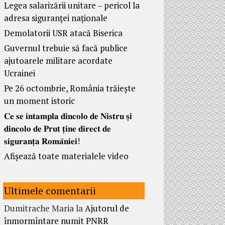
Legea salarizării unitare – pericol la
adresa siguranței naționale
Demolatorii USR atacă Biserica
Guvernul trebuie să facă publice
ajutoarele militare acordate
Ucrainei
Pe 26 octombrie, România trăiește
un moment istoric
𝐂𝐞 𝐬𝐞 𝐢𝐧𝐭𝐚𝐦𝐩𝐥𝐚 𝐝𝐢𝐧𝐜𝐨𝐥𝐨 𝐝𝐞 𝐍𝐢𝐬𝐭𝐫𝐮 𝐬̦𝐢
𝐝𝐢𝐧𝐜𝐨𝐥𝐨 𝐝𝐞 𝐏𝐫𝐮𝐭 𝐭̦𝐢𝐧𝐞 𝐝𝐢𝐫𝐞𝐜𝐭 𝐝𝐞
𝐬𝐢𝐠𝐮𝐫𝐚𝐧𝐭̦𝐚 𝐑𝐨𝐦𝐚̂𝐧𝐢𝐞𝐢!
Afișează toate materialele video
Ultimele comentarii
Dumitrache Maria
la
Ajutorul de
înmormîntare numit PNRR