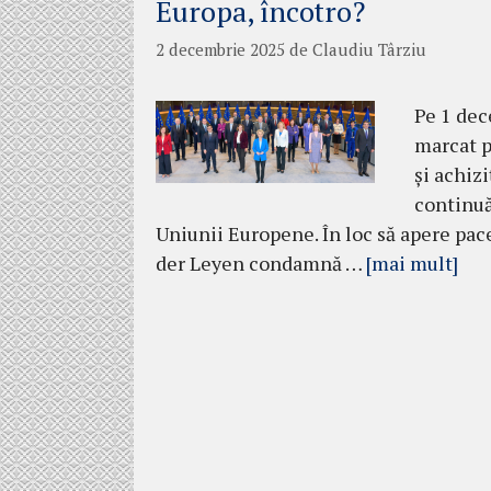
Europa, încotro?
2 decembrie 2025
de
Claudiu Târziu
Pe 1 dec
marcat p
și achiz
continuă
Uniunii Europene. În loc să apere pace
der Leyen condamnă …
[mai mult]