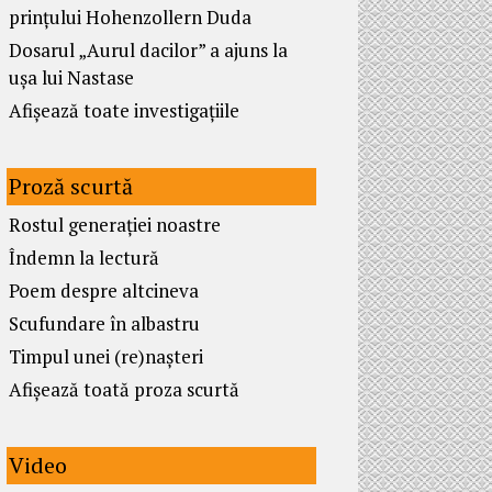
prințului Hohenzollern Duda
Dosarul „Aurul dacilor” a ajuns la
ușa lui Nastase
Afișează toate investigațiile
Proză scurtă
Rostul generației noastre
Îndemn la lectură
Poem despre altcineva
Scufundare în albastru
Timpul unei (re)nașteri
Afișează toată proza scurtă
Video