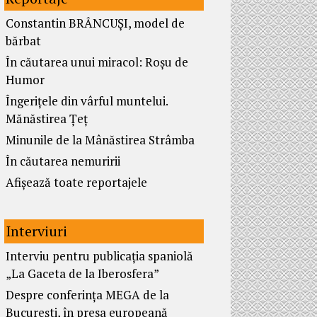
Constantin BRÂNCUȘI, model de
bărbat
În căutarea unui miracol: Roșu de
Humor
Îngerițele din vârful muntelui.
Mănăstirea Țeț
Minunile de la Mânăstirea Strâmba
În căutarea nemuririi
Afișează toate reportajele
Interviuri
Interviu pentru publicația spaniolă
„La Gaceta de la Iberosfera”
Despre conferința MEGA de la
București, în presa europeană