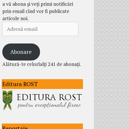
a vă abona și veți primi notificări
prin email cînd vor fi publicate
articole noi.
Adresă
email
Abonare
Alătură-te celorlalți 241 de abonați.
Editura ROST
Reportaje