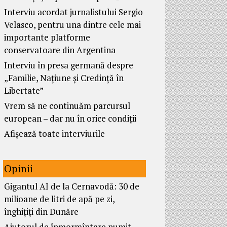
Interviu acordat jurnalistului Sergio
Velasco, pentru una dintre cele mai
importante platforme
conservatoare din Argentina
Interviu în presa germană despre
„Familie, Națiune și Credință în
Libertate”
Vrem să ne continuăm parcursul
european – dar nu în orice condiții
Afișează toate interviurile
Opinii
Gigantul AI de la Cernavodă: 30 de
milioane de litri de apă pe zi,
înghițiți din Dunăre
Ajutorul de înmormîntare numit