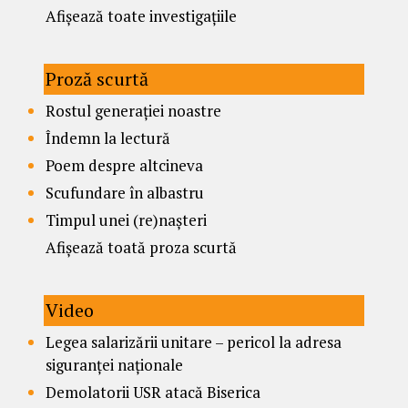
Afișează toate investigațiile
Proză scurtă
Rostul generației noastre
Îndemn la lectură
Poem despre altcineva
Scufundare în albastru
Timpul unei (re)nașteri
Afișează toată proza scurtă
Video
Legea salarizării unitare – pericol la adresa
siguranței naționale
Demolatorii USR atacă Biserica