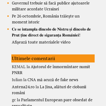
Guvernul trebuie să facă publice ajutoarele
militare acordate Ucrainei
Pe 26 octombrie, România trăiește un
moment istoric
𝐂𝐞 𝐬𝐞 𝐢𝐧𝐭𝐚𝐦𝐩𝐥𝐚 𝐝𝐢𝐧𝐜𝐨𝐥𝐨 𝐝𝐞 𝐍𝐢𝐬𝐭𝐫𝐮 𝐬̦𝐢 𝐝𝐢𝐧𝐜𝐨𝐥𝐨 𝐝𝐞
𝐏𝐫𝐮𝐭 𝐭̦𝐢𝐧𝐞 𝐝𝐢𝐫𝐞𝐜𝐭 𝐝𝐞 𝐬𝐢𝐠𝐮𝐫𝐚𝐧𝐭̦𝐚 𝐑𝐨𝐦𝐚̂𝐧𝐢𝐞𝐢!
Afișează toate materialele video
Ultimele comentarii
KEMAL
la
Ajutorul de înmormîntare numit
PNRR
Iulian
la
CNA mă acuză de fake news
Antena24.ro
la
La Jina, alături de ciobanii
români
gc
la
Parlamentul European pare obsedat de
sexualitate.