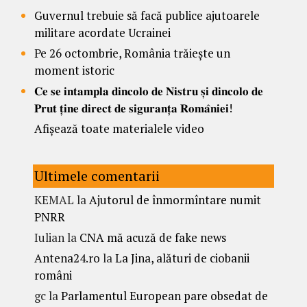
Guvernul trebuie să facă publice ajutoarele
militare acordate Ucrainei
Pe 26 octombrie, România trăiește un
moment istoric
𝐂𝐞 𝐬𝐞 𝐢𝐧𝐭𝐚𝐦𝐩𝐥𝐚 𝐝𝐢𝐧𝐜𝐨𝐥𝐨 𝐝𝐞 𝐍𝐢𝐬𝐭𝐫𝐮 𝐬̦𝐢 𝐝𝐢𝐧𝐜𝐨𝐥𝐨 𝐝𝐞
𝐏𝐫𝐮𝐭 𝐭̦𝐢𝐧𝐞 𝐝𝐢𝐫𝐞𝐜𝐭 𝐝𝐞 𝐬𝐢𝐠𝐮𝐫𝐚𝐧𝐭̦𝐚 𝐑𝐨𝐦𝐚̂𝐧𝐢𝐞𝐢!
Afișează toate materialele video
Ultimele comentarii
KEMAL
la
Ajutorul de înmormîntare numit
PNRR
Iulian
la
CNA mă acuză de fake news
Antena24.ro
la
La Jina, alături de ciobanii
români
gc
la
Parlamentul European pare obsedat de