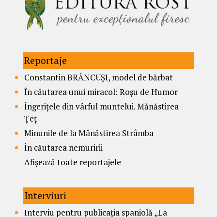
Reportaje
Constantin BRÂNCUȘI, model de bărbat
În căutarea unui miracol: Roșu de Humor
Îngerițele din vârful muntelui. Mănăstirea
Țeț
Minunile de la Mânăstirea Strâmba
În căutarea nemuririi
Afișează toate reportajele
Interviuri
Interviu pentru publicația spaniolă „La