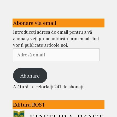
Abonare via email
Introduceți adresa de email pentru a vă
abona și veți primi notificări prin email cînd
vor fi publicate articole noi.
Adresă
email
Abonare
Alătură-te celorlalți 241 de abonați.
Editura ROST