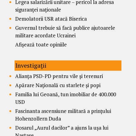
Legea salarizării unitare – pericol la adresa
siguranței naționale
Demolatorii USR atacă Biserica
Guvernul trebuie să facă publice ajutoarele
militare acordate Ucrainei
Afișează toate opiniile
Investigații
Alianța PSD-PD pentru vile și terenuri
Apărare Națională cu starlete și popi
Familia lui Geoană, tun imobiliar de 400.000
USD
Fascinanta ascensiune militară a prințului
Hohenzollern Duda
Dosarul „Aurul dacilor” a ajuns la ușa lui
Nastase