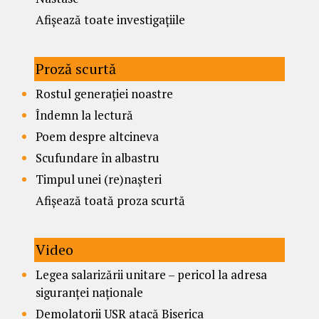
Afișează toate investigațiile
Proză scurtă
Rostul generației noastre
Îndemn la lectură
Poem despre altcineva
Scufundare în albastru
Timpul unei (re)nașteri
Afișează toată proza scurtă
Video
Legea salarizării unitare – pericol la adresa
siguranței naționale
Demolatorii USR atacă Biserica