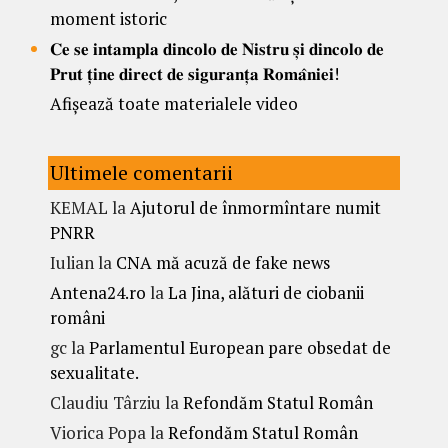
moment istoric
𝐂𝐞 𝐬𝐞 𝐢𝐧𝐭𝐚𝐦𝐩𝐥𝐚 𝐝𝐢𝐧𝐜𝐨𝐥𝐨 𝐝𝐞 𝐍𝐢𝐬𝐭𝐫𝐮 𝐬̦𝐢 𝐝𝐢𝐧𝐜𝐨𝐥𝐨 𝐝𝐞
𝐏𝐫𝐮𝐭 𝐭̦𝐢𝐧𝐞 𝐝𝐢𝐫𝐞𝐜𝐭 𝐝𝐞 𝐬𝐢𝐠𝐮𝐫𝐚𝐧𝐭̦𝐚 𝐑𝐨𝐦𝐚̂𝐧𝐢𝐞𝐢!
Afișează toate materialele video
Ultimele comentarii
KEMAL
la
Ajutorul de înmormîntare numit
PNRR
Iulian
la
CNA mă acuză de fake news
Antena24.ro
la
La Jina, alături de ciobanii
români
gc
la
Parlamentul European pare obsedat de
sexualitate.
Claudiu Târziu
la
Refondăm Statul Român
Viorica Popa
la
Refondăm Statul Român