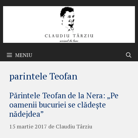
Sari
la
conținut
MENIU
parintele Teofan
Părintele Teofan de la Nera: „Pe
oamenii bucuriei se clădeşte
nădejdea”
15 martie 2017
de
Claudiu Târziu