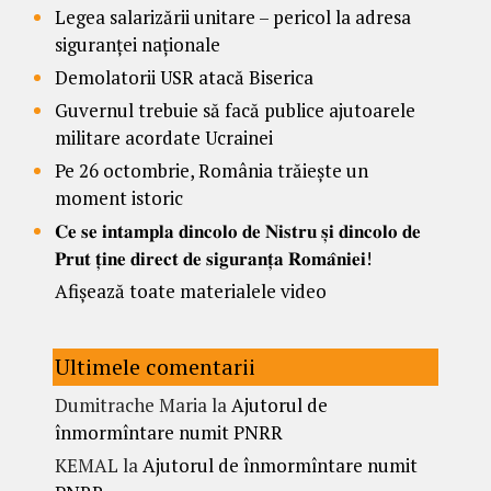
Legea salarizării unitare – pericol la adresa
siguranței naționale
Demolatorii USR atacă Biserica
Guvernul trebuie să facă publice ajutoarele
militare acordate Ucrainei
Pe 26 octombrie, România trăiește un
moment istoric
𝐂𝐞 𝐬𝐞 𝐢𝐧𝐭𝐚𝐦𝐩𝐥𝐚 𝐝𝐢𝐧𝐜𝐨𝐥𝐨 𝐝𝐞 𝐍𝐢𝐬𝐭𝐫𝐮 𝐬̦𝐢 𝐝𝐢𝐧𝐜𝐨𝐥𝐨 𝐝𝐞
𝐏𝐫𝐮𝐭 𝐭̦𝐢𝐧𝐞 𝐝𝐢𝐫𝐞𝐜𝐭 𝐝𝐞 𝐬𝐢𝐠𝐮𝐫𝐚𝐧𝐭̦𝐚 𝐑𝐨𝐦𝐚̂𝐧𝐢𝐞𝐢!
Afișează toate materialele video
Ultimele comentarii
Dumitrache Maria
la
Ajutorul de
înmormîntare numit PNRR
KEMAL
la
Ajutorul de înmormîntare numit