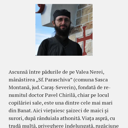
Ascunsă între pădurile de pe Valea Nerei,
mânăstirea „Sf. Paraschiva” (comuna Sasca
Montană, jud. Caraş-Severin), fondată de re­
numitul doctor Pavel Chirilă, chiar pe locul
copilă­riei sale, este una dintre cele mai mari
din Banat. Aici vieţuiesc şaizeci de maici şi
surori, după rânduiala atho­nită. Viaţa aspră, cu
trudă multă, priveghere înde­lungată, rugăciune