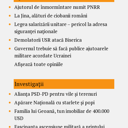
Ajutorul de înmormîntare numit PNRR
La Jina, alături de ciobanii români
Legea salarizării unitare – pericol la adresa
siguranței naționale
Demolatorii USR atacă Biserica
Guvernul trebuie să facă publice ajutoarele
militare acordate Ucrainei
Afișează toate opiniile
Investigații
Alianța PSD-PD pentru vile și terenuri
Apărare Națională cu starlete și popi
Familia lui Geoană, tun imobiliar de 400.000
USD
Fascinanta ascensiune militară a prințului