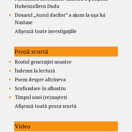
Hohenzollern Duda
Dosarul „Aurul dacilor” a ajuns la ușa lui
Nastase
Afișează toate investigațiile
Proză scurtă
Rostul generației noastre
Îndemn la lectură
Poem despre altcineva
Scufundare în albastru
Timpul unei (re)nașteri
Afișează toată proza scurtă
Video