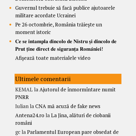
Guvernul trebuie să facă publice ajutoarele
militare acordate Ucrainei
Pe 26 octombrie, România trăiește un
moment istoric
𝐂𝐞 𝐬𝐞 𝐢𝐧𝐭𝐚𝐦𝐩𝐥𝐚 𝐝𝐢𝐧𝐜𝐨𝐥𝐨 𝐝𝐞 𝐍𝐢𝐬𝐭𝐫𝐮 𝐬̦𝐢 𝐝𝐢𝐧𝐜𝐨𝐥𝐨 𝐝𝐞
𝐏𝐫𝐮𝐭 𝐭̦𝐢𝐧𝐞 𝐝𝐢𝐫𝐞𝐜𝐭 𝐝𝐞 𝐬𝐢𝐠𝐮𝐫𝐚𝐧𝐭̦𝐚 𝐑𝐨𝐦𝐚̂𝐧𝐢𝐞𝐢!
Afișează toate materialele video
Ultimele comentarii
KEMAL
la
Ajutorul de înmormîntare numit
PNRR
Iulian
la
CNA mă acuză de fake news
Antena24.ro
la
La Jina, alături de ciobanii
români
gc
la
Parlamentul European pare obsedat de