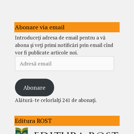
Abonare via email
Introduceți adresa de email pentru a vă
abona și veți primi notificări prin email cînd
vor fi publicate articole noi.
Adresă
email
Abonare
Alătură-te celorlalți 241 de abonați.
Editura ROST