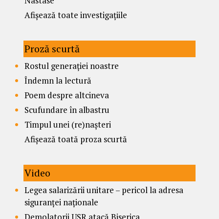
Nastase
Afișează toate investigațiile
Proză scurtă
Rostul generației noastre
Îndemn la lectură
Poem despre altcineva
Scufundare în albastru
Timpul unei (re)nașteri
Afișează toată proza scurtă
Video
Legea salarizării unitare – pericol la adresa
siguranței naționale
Demolatorii USR atacă Biserica