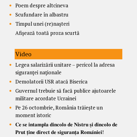
Poem despre altcineva
Scufundare în albastru
Timpul unei (re)nașteri
Afișează toată proza scurtă
Video
Legea salarizării unitare – pericol la adresa
siguranței naționale
Demolatorii USR atacă Biserica
Guvernul trebuie să facă publice ajutoarele
militare acordate Ucrainei
Pe 26 octombrie, România trăiește un
moment istoric
𝐂𝐞 𝐬𝐞 𝐢𝐧𝐭𝐚𝐦𝐩𝐥𝐚 𝐝𝐢𝐧𝐜𝐨𝐥𝐨 𝐝𝐞 𝐍𝐢𝐬𝐭𝐫𝐮 𝐬̦𝐢 𝐝𝐢𝐧𝐜𝐨𝐥𝐨 𝐝𝐞
𝐏𝐫𝐮𝐭 𝐭̦𝐢𝐧𝐞 𝐝𝐢𝐫𝐞𝐜𝐭 𝐝𝐞 𝐬𝐢𝐠𝐮𝐫𝐚𝐧𝐭̦𝐚 𝐑𝐨𝐦𝐚̂𝐧𝐢𝐞𝐢!