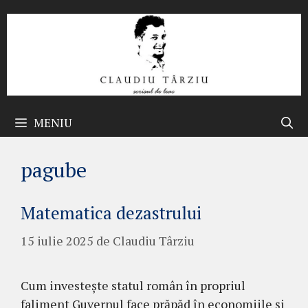
Sari
la
conținut
MENIU
pagube
Matematica dezastrului
15 iulie 2025
de
Claudiu Târziu
Cum investește statul român în propriul
faliment Guvernul face prăpăd în economiile și