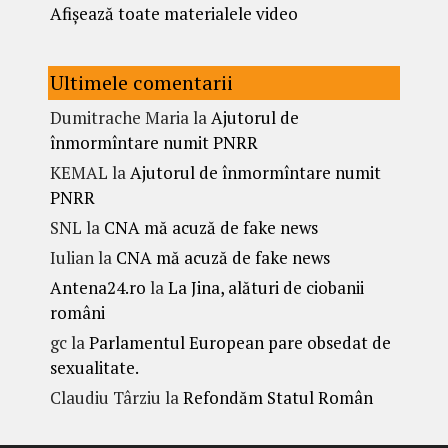
Afișează toate materialele video
Ultimele comentarii
Dumitrache Maria
la
Ajutorul de
înmormîntare numit PNRR
KEMAL
la
Ajutorul de înmormîntare numit
PNRR
SNL
la
CNA mă acuză de fake news
Iulian
la
CNA mă acuză de fake news
Antena24.ro
la
La Jina, alături de ciobanii
români
gc
la
Parlamentul European pare obsedat de
sexualitate.
Claudiu Târziu
la
Refondăm Statul Român