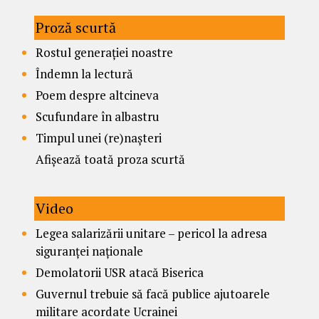
Proză scurtă
Rostul generației noastre
Îndemn la lectură
Poem despre altcineva
Scufundare în albastru
Timpul unei (re)nașteri
Afișează toată proza scurtă
Video
Legea salarizării unitare – pericol la adresa
siguranței naționale
Demolatorii USR atacă Biserica
Guvernul trebuie să facă publice ajutoarele
militare acordate Ucrainei