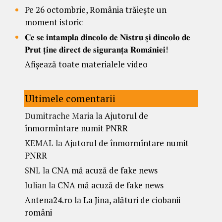
Pe 26 octombrie, România trăiește un
moment istoric
𝐂𝐞 𝐬𝐞 𝐢𝐧𝐭𝐚𝐦𝐩𝐥𝐚 𝐝𝐢𝐧𝐜𝐨𝐥𝐨 𝐝𝐞 𝐍𝐢𝐬𝐭𝐫𝐮 𝐬̦𝐢 𝐝𝐢𝐧𝐜𝐨𝐥𝐨 𝐝𝐞
𝐏𝐫𝐮𝐭 𝐭̦𝐢𝐧𝐞 𝐝𝐢𝐫𝐞𝐜𝐭 𝐝𝐞 𝐬𝐢𝐠𝐮𝐫𝐚𝐧𝐭̦𝐚 𝐑𝐨𝐦𝐚̂𝐧𝐢𝐞𝐢!
Afișează toate materialele video
Ultimele comentarii
Dumitrache Maria
la
Ajutorul de
înmormîntare numit PNRR
KEMAL
la
Ajutorul de înmormîntare numit
PNRR
SNL
la
CNA mă acuză de fake news
Iulian
la
CNA mă acuză de fake news
Antena24.ro
la
La Jina, alături de ciobanii
români