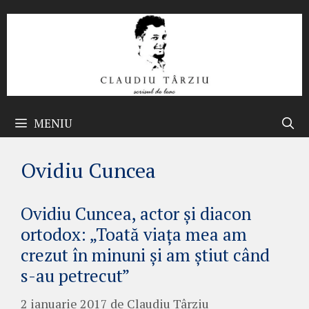
Sari
la
conținut
MENIU
Ovidiu Cuncea
Ovidiu Cuncea, actor şi diacon
ortodox: „Toată viaţa mea am
crezut în minuni şi am ştiut când
s-au petrecut”
2 ianuarie 2017
de
Claudiu Târziu