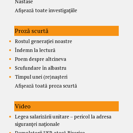
Nastase
Afișează toate investigațiile
Proză scurtă
Rostul generației noastre
Îndemn la lectură
Poem despre altcineva
Scufundare în albastru
Timpul unei (re)nașteri
Afișează toată proza scurtă
Video
Legea salarizării unitare – pericol la adresa
siguranței naționale
Demolatorii USR atacă Biserica