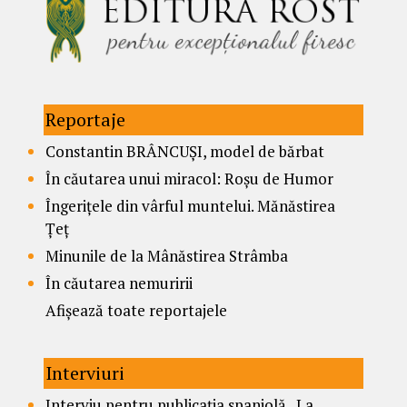
Reportaje
Constantin BRÂNCUȘI, model de bărbat
În căutarea unui miracol: Roșu de Humor
Îngerițele din vârful muntelui. Mănăstirea
Țeț
Minunile de la Mânăstirea Strâmba
În căutarea nemuririi
Afișează toate reportajele
Interviuri
Interviu pentru publicația spaniolă „La