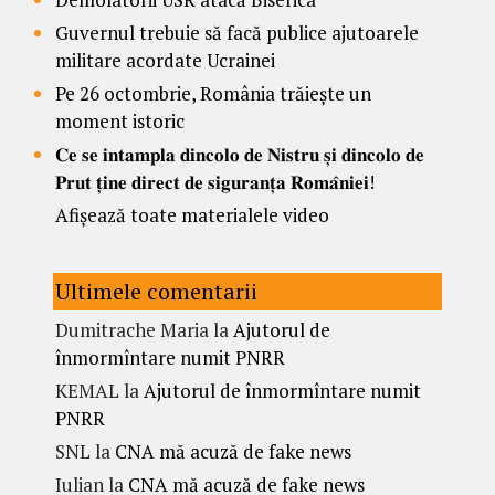
Guvernul trebuie să facă publice ajutoarele
militare acordate Ucrainei
Pe 26 octombrie, România trăiește un
moment istoric
𝐂𝐞 𝐬𝐞 𝐢𝐧𝐭𝐚𝐦𝐩𝐥𝐚 𝐝𝐢𝐧𝐜𝐨𝐥𝐨 𝐝𝐞 𝐍𝐢𝐬𝐭𝐫𝐮 𝐬̦𝐢 𝐝𝐢𝐧𝐜𝐨𝐥𝐨 𝐝𝐞
𝐏𝐫𝐮𝐭 𝐭̦𝐢𝐧𝐞 𝐝𝐢𝐫𝐞𝐜𝐭 𝐝𝐞 𝐬𝐢𝐠𝐮𝐫𝐚𝐧𝐭̦𝐚 𝐑𝐨𝐦𝐚̂𝐧𝐢𝐞𝐢!
Afișează toate materialele video
Ultimele comentarii
Dumitrache Maria
la
Ajutorul de
înmormîntare numit PNRR
KEMAL
la
Ajutorul de înmormîntare numit
PNRR
SNL
la
CNA mă acuză de fake news
Iulian
la
CNA mă acuză de fake news