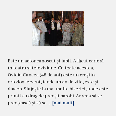
Este un actor cunoscut şi iubit. A făcut carieră
în teatru şi televiziune. Cu toate acestea,
Ovidiu Cuncea (48 de ani) este un creştin-
ortodox fervent, iar de un an de zile, este şi
diacon. Slujeşte la mai multe biserici, unde este
primit cu drag de preoţii parohi. Ar vrea să se
preoţească şi să se …
[mai mult]