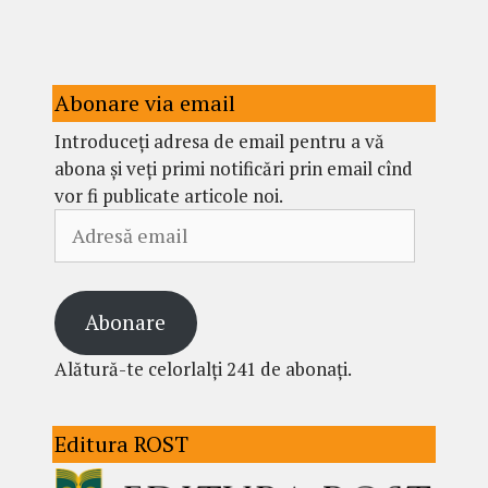
Abonare via email
Introduceți adresa de email pentru a vă
abona și veți primi notificări prin email cînd
vor fi publicate articole noi.
Adresă
email
Abonare
Alătură-te celorlalți 241 de abonați.
Editura ROST