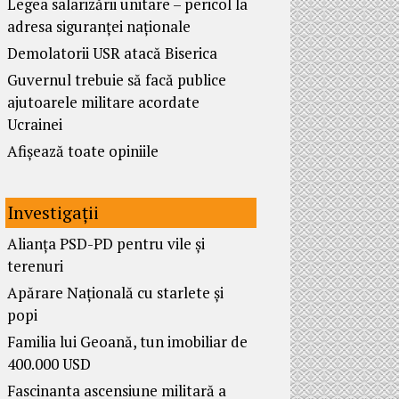
Legea salarizării unitare – pericol la
adresa siguranței naționale
Demolatorii USR atacă Biserica
Guvernul trebuie să facă publice
ajutoarele militare acordate
Ucrainei
Afișează toate opiniile
Investigații
Alianța PSD-PD pentru vile și
terenuri
Apărare Națională cu starlete și
popi
Familia lui Geoană, tun imobiliar de
400.000 USD
Fascinanta ascensiune militară a