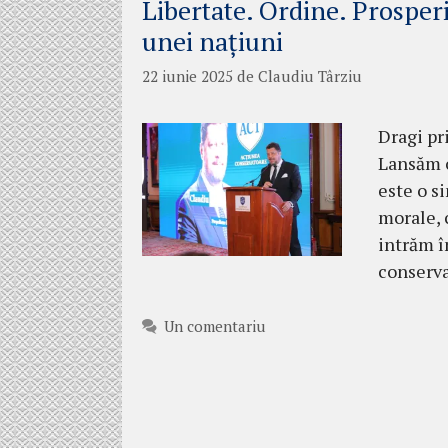
Libertate. Ordine. Prosper
unei națiuni
22 iunie 2025
de
Claudiu Târziu
Dragi pr
Lansăm o
este o s
morale, 
intrăm î
conserva
Un comentariu