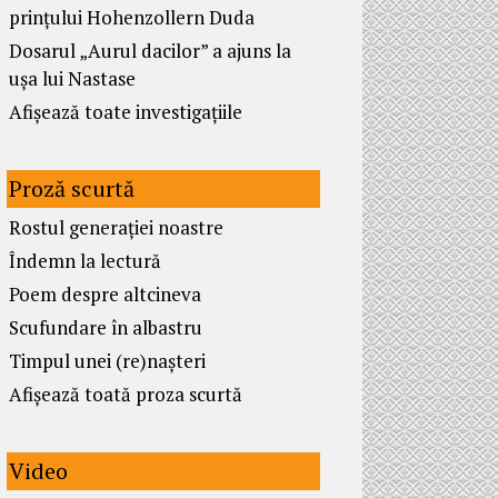
prințului Hohenzollern Duda
Dosarul „Aurul dacilor” a ajuns la
ușa lui Nastase
Afișează toate investigațiile
Proză scurtă
Rostul generației noastre
Îndemn la lectură
Poem despre altcineva
Scufundare în albastru
Timpul unei (re)nașteri
Afișează toată proza scurtă
Video