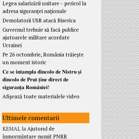
Legea salarizării unitare – pericol la
adresa siguranței naționale
Demolatorii USR atacă Biserica
Guvernul trebuie să facă publice
ajutoarele militare acordate
Ucrainei
Pe 26 octombrie, România trăiește
un moment istoric
𝐂𝐞 𝐬𝐞 𝐢𝐧𝐭𝐚𝐦𝐩𝐥𝐚 𝐝𝐢𝐧𝐜𝐨𝐥𝐨 𝐝𝐞 𝐍𝐢𝐬𝐭𝐫𝐮 𝐬̦𝐢
𝐝𝐢𝐧𝐜𝐨𝐥𝐨 𝐝𝐞 𝐏𝐫𝐮𝐭 𝐭̦𝐢𝐧𝐞 𝐝𝐢𝐫𝐞𝐜𝐭 𝐝𝐞
𝐬𝐢𝐠𝐮𝐫𝐚𝐧𝐭̦𝐚 𝐑𝐨𝐦𝐚̂𝐧𝐢𝐞𝐢!
Afișează toate materialele video
Ultimele comentarii
KEMAL
la
Ajutorul de
înmormîntare numit PNRR