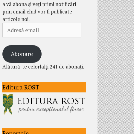
a vă abona și veți primi notificări
prin email cînd vor fi publicate
articole noi.
Adresă
email
Abonare
Alătură-te celorlalți 241 de abonați.
Editura ROST
Reportaje