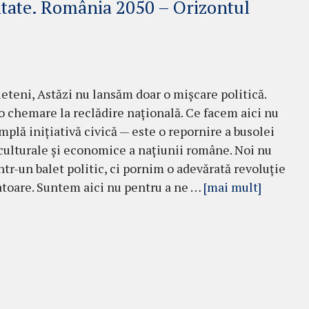
itate. România 2050 – Orizontul
ieteni, Astăzi nu lansăm doar o mișcare politică.
 chemare la reclădire națională. Ce facem aici nu
implă inițiativă civică — este o repornire a busolei
culturale și economice a națiunii române. Noi nu
ntr-un balet politic, ci pornim o adevărată revoluție
toare. Suntem aici nu pentru a ne …
[mai mult]