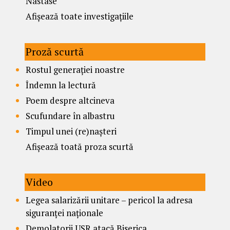
Nastase
Afișează toate investigațiile
Proză scurtă
Rostul generației noastre
Îndemn la lectură
Poem despre altcineva
Scufundare în albastru
Timpul unei (re)nașteri
Afișează toată proza scurtă
Video
Legea salarizării unitare – pericol la adresa
siguranței naționale
Demolatorii USR atacă Biserica