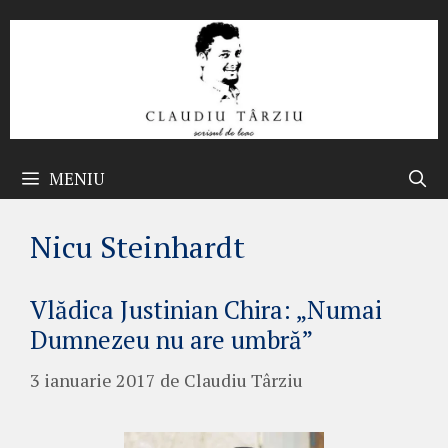
Sari
la
conținut
MENIU
Nicu Steinhardt
Vlădica Justinian Chira: „Numai
Dumnezeu nu are umbră”
3 ianuarie 2017
de
Claudiu Târziu