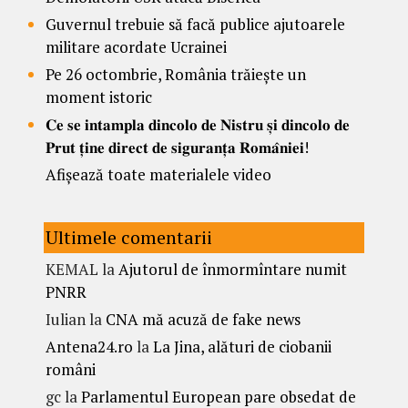
Guvernul trebuie să facă publice ajutoarele
militare acordate Ucrainei
Pe 26 octombrie, România trăiește un
moment istoric
𝐂𝐞 𝐬𝐞 𝐢𝐧𝐭𝐚𝐦𝐩𝐥𝐚 𝐝𝐢𝐧𝐜𝐨𝐥𝐨 𝐝𝐞 𝐍𝐢𝐬𝐭𝐫𝐮 𝐬̦𝐢 𝐝𝐢𝐧𝐜𝐨𝐥𝐨 𝐝𝐞
𝐏𝐫𝐮𝐭 𝐭̦𝐢𝐧𝐞 𝐝𝐢𝐫𝐞𝐜𝐭 𝐝𝐞 𝐬𝐢𝐠𝐮𝐫𝐚𝐧𝐭̦𝐚 𝐑𝐨𝐦𝐚̂𝐧𝐢𝐞𝐢!
Afișează toate materialele video
Ultimele comentarii
KEMAL
la
Ajutorul de înmormîntare numit
PNRR
Iulian
la
CNA mă acuză de fake news
Antena24.ro
la
La Jina, alături de ciobanii
români
gc
la
Parlamentul European pare obsedat de