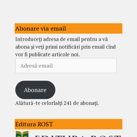
Abonare via email
Introduceți adresa de email pentru a vă
abona și veți primi notificări prin email cînd
vor fi publicate articole noi.
Adresă
email
Abonare
Alătură-te celorlalți 241 de abonați.
Editura ROST