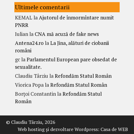
Ultimele comentarii
KEMAL
la
Ajutorul de înmormîntare numit
PNRR
Iulian
la
CNA mă acuză de fake news
Antena24.ro
la
La Jina, alături de ciobanii
români
gc
la
Parlamentul European pare obsedat de
sexualitate.
Claudiu Târziu
la
Refondăm Statul Român
Viorica Popa
la
Refondăm Statul Român
Borțoi Constantin
la
Refondăm Statul
Român
© Claudiu Târziu, 2026
Web hosting şi dezvoltare Wordpress:
Casa de WEB