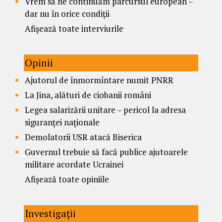
Vrem să ne continuăm parcursul european –
dar nu în orice condiții
Afișează toate interviurile
Opinii
Ajutorul de înmormîntare numit PNRR
La Jina, alături de ciobanii români
Legea salarizării unitare – pericol la adresa
siguranței naționale
Demolatorii USR atacă Biserica
Guvernul trebuie să facă publice ajutoarele
militare acordate Ucrainei
Afișează toate opiniile
Investigații