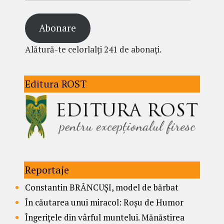
Abonare
Alătură-te celorlalți 241 de abonați.
Editura ROST
Reportaje
Constantin BRÂNCUȘI, model de bărbat
În căutarea unui miracol: Roșu de Humor
Îngerițele din vârful muntelui. Mănăstirea