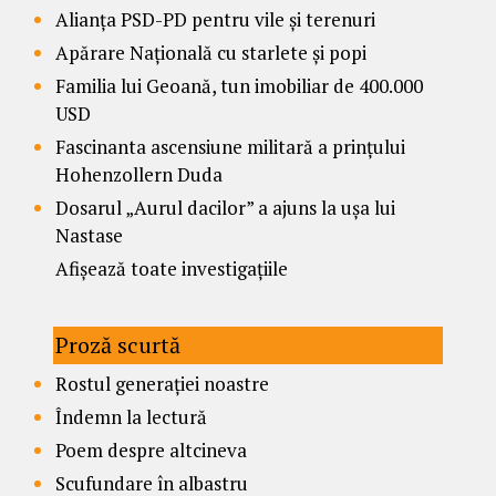
Alianța PSD-PD pentru vile și terenuri
Apărare Națională cu starlete și popi
Familia lui Geoană, tun imobiliar de 400.000
USD
Fascinanta ascensiune militară a prințului
Hohenzollern Duda
Dosarul „Aurul dacilor” a ajuns la ușa lui
Nastase
Afișează toate investigațiile
Proză scurtă
Rostul generației noastre
Îndemn la lectură
Poem despre altcineva
Scufundare în albastru