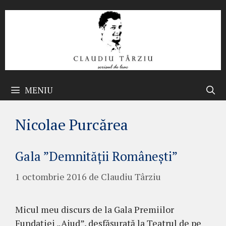
Sari
la
conținut
MENIU
Nicolae Purcărea
Gala ”Demnității Românești”
1 octombrie 2016
de
Claudiu Târziu
Micul meu discurs de la Gala Premiilor
Fundaţiei „Aiud”, desfășurată la Teatrul de pe