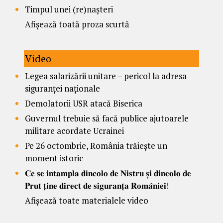
Timpul unei (re)nașteri
Afișează toată proza scurtă
Video
Legea salarizării unitare – pericol la adresa
siguranței naționale
Demolatorii USR atacă Biserica
Guvernul trebuie să facă publice ajutoarele
militare acordate Ucrainei
Pe 26 octombrie, România trăiește un
moment istoric
𝐂𝐞 𝐬𝐞 𝐢𝐧𝐭𝐚𝐦𝐩𝐥𝐚 𝐝𝐢𝐧𝐜𝐨𝐥𝐨 𝐝𝐞 𝐍𝐢𝐬𝐭𝐫𝐮 𝐬̦𝐢 𝐝𝐢𝐧𝐜𝐨𝐥𝐨 𝐝𝐞
𝐏𝐫𝐮𝐭 𝐭̦𝐢𝐧𝐞 𝐝𝐢𝐫𝐞𝐜𝐭 𝐝𝐞 𝐬𝐢𝐠𝐮𝐫𝐚𝐧𝐭̦𝐚 𝐑𝐨𝐦𝐚̂𝐧𝐢𝐞𝐢!
Afișează toate materialele video