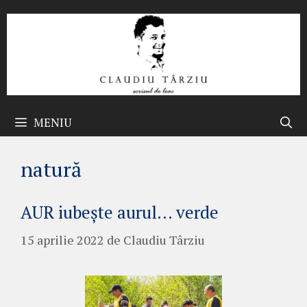
Sari
la
conținut
MENIU
natură
AUR iubește aurul… verde
15 aprilie 2022
de
Claudiu Târziu