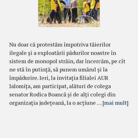
Nu doar că protestăm împotriva tăierilor
ilegale și a exploatării pădurilor noastre în
sistem de monopol străin, dar încercăm, pe cît
ne stă în putință, să punem umărul și la
împădurire. Ieri, la invitația filialei AUR
Ialomița, am participat, alături de colega
senator Rodica Boancă și de alți colegi din
organizația județeană, la o acțiune …
[mai mult]