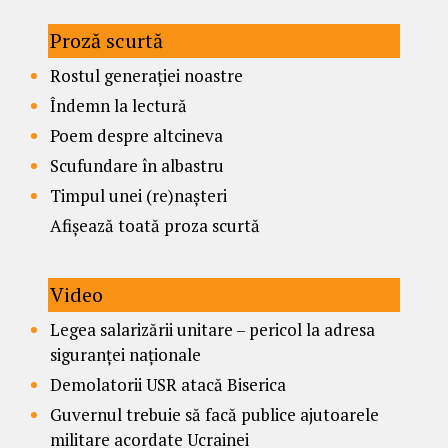
Proză scurtă
Rostul generației noastre
Îndemn la lectură
Poem despre altcineva
Scufundare în albastru
Timpul unei (re)nașteri
Afișează toată proza scurtă
Video
Legea salarizării unitare – pericol la adresa
siguranței naționale
Demolatorii USR atacă Biserica
Guvernul trebuie să facă publice ajutoarele
militare acordate Ucrainei