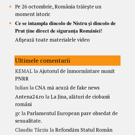
Pe 26 octombrie, România trăiește un
moment istoric
𝐂𝐞 𝐬𝐞 𝐢𝐧𝐭𝐚𝐦𝐩𝐥𝐚 𝐝𝐢𝐧𝐜𝐨𝐥𝐨 𝐝𝐞 𝐍𝐢𝐬𝐭𝐫𝐮 𝐬̦𝐢 𝐝𝐢𝐧𝐜𝐨𝐥𝐨 𝐝𝐞
𝐏𝐫𝐮𝐭 𝐭̦𝐢𝐧𝐞 𝐝𝐢𝐫𝐞𝐜𝐭 𝐝𝐞 𝐬𝐢𝐠𝐮𝐫𝐚𝐧𝐭̦𝐚 𝐑𝐨𝐦𝐚̂𝐧𝐢𝐞𝐢!
Afișează toate materialele video
Ultimele comentarii
KEMAL
la
Ajutorul de înmormîntare numit
PNRR
Iulian
la
CNA mă acuză de fake news
Antena24.ro
la
La Jina, alături de ciobanii
români
gc
la
Parlamentul European pare obsedat de
sexualitate.
Claudiu Târziu
la
Refondăm Statul Român