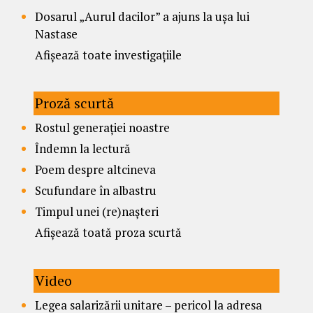
Dosarul „Aurul dacilor” a ajuns la ușa lui
Nastase
Afișează toate investigațiile
Proză scurtă
Rostul generației noastre
Îndemn la lectură
Poem despre altcineva
Scufundare în albastru
Timpul unei (re)nașteri
Afișează toată proza scurtă
Video
Legea salarizării unitare – pericol la adresa