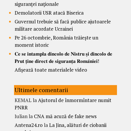
siguranței naționale
Demolatorii USR atacă Biserica
Guvernul trebuie să facă publice ajutoarele
militare acordate Ucrainei
Pe 26 octombrie, România trăiește un
moment istoric
𝐂𝐞 𝐬𝐞 𝐢𝐧𝐭𝐚𝐦𝐩𝐥𝐚 𝐝𝐢𝐧𝐜𝐨𝐥𝐨 𝐝𝐞 𝐍𝐢𝐬𝐭𝐫𝐮 𝐬̦𝐢 𝐝𝐢𝐧𝐜𝐨𝐥𝐨 𝐝𝐞
𝐏𝐫𝐮𝐭 𝐭̦𝐢𝐧𝐞 𝐝𝐢𝐫𝐞𝐜𝐭 𝐝𝐞 𝐬𝐢𝐠𝐮𝐫𝐚𝐧𝐭̦𝐚 𝐑𝐨𝐦𝐚̂𝐧𝐢𝐞𝐢!
Afișează toate materialele video
Ultimele comentarii
KEMAL
la
Ajutorul de înmormîntare numit
PNRR
Iulian
la
CNA mă acuză de fake news
Antena24.ro
la
La Jina, alături de ciobanii