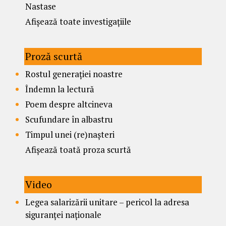
Nastase
Afișează toate investigațiile
Proză scurtă
Rostul generației noastre
Îndemn la lectură
Poem despre altcineva
Scufundare în albastru
Timpul unei (re)nașteri
Afișează toată proza scurtă
Video
Legea salarizării unitare – pericol la adresa
siguranței naționale