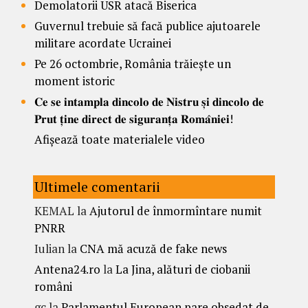
Demolatorii USR atacă Biserica
Guvernul trebuie să facă publice ajutoarele
militare acordate Ucrainei
Pe 26 octombrie, România trăiește un
moment istoric
𝐂𝐞 𝐬𝐞 𝐢𝐧𝐭𝐚𝐦𝐩𝐥𝐚 𝐝𝐢𝐧𝐜𝐨𝐥𝐨 𝐝𝐞 𝐍𝐢𝐬𝐭𝐫𝐮 𝐬̦𝐢 𝐝𝐢𝐧𝐜𝐨𝐥𝐨 𝐝𝐞
𝐏𝐫𝐮𝐭 𝐭̦𝐢𝐧𝐞 𝐝𝐢𝐫𝐞𝐜𝐭 𝐝𝐞 𝐬𝐢𝐠𝐮𝐫𝐚𝐧𝐭̦𝐚 𝐑𝐨𝐦𝐚̂𝐧𝐢𝐞𝐢!
Afișează toate materialele video
Ultimele comentarii
KEMAL
la
Ajutorul de înmormîntare numit
PNRR
Iulian
la
CNA mă acuză de fake news
Antena24.ro
la
La Jina, alături de ciobanii
români
gc
la
Parlamentul European pare obsedat de