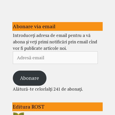
Abonare via email
Introduceți adresa de email pentru a vă
abona și veți primi notificări prin email cînd
vor fi publicate articole noi.
Adresă
email
Abonare
Alătură-te celorlalți 241 de abonați.
Editura ROST