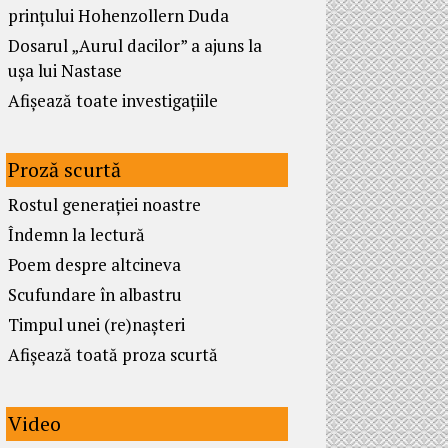
prințului Hohenzollern Duda
Dosarul „Aurul dacilor” a ajuns la
ușa lui Nastase
Afișează toate investigațiile
Proză scurtă
Rostul generației noastre
Îndemn la lectură
Poem despre altcineva
Scufundare în albastru
Timpul unei (re)nașteri
Afișează toată proza scurtă
Video