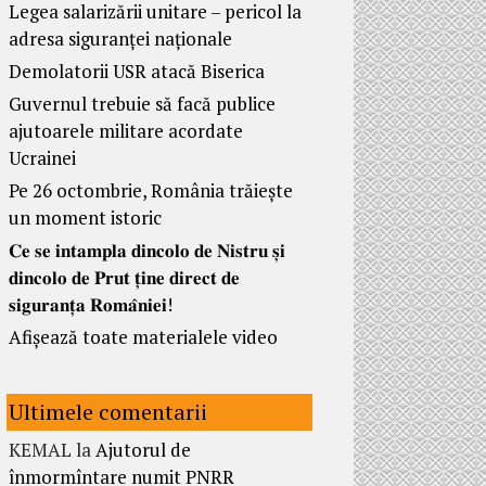
Legea salarizării unitare – pericol la
adresa siguranței naționale
Demolatorii USR atacă Biserica
Guvernul trebuie să facă publice
ajutoarele militare acordate
Ucrainei
Pe 26 octombrie, România trăiește
un moment istoric
𝐂𝐞 𝐬𝐞 𝐢𝐧𝐭𝐚𝐦𝐩𝐥𝐚 𝐝𝐢𝐧𝐜𝐨𝐥𝐨 𝐝𝐞 𝐍𝐢𝐬𝐭𝐫𝐮 𝐬̦𝐢
𝐝𝐢𝐧𝐜𝐨𝐥𝐨 𝐝𝐞 𝐏𝐫𝐮𝐭 𝐭̦𝐢𝐧𝐞 𝐝𝐢𝐫𝐞𝐜𝐭 𝐝𝐞
𝐬𝐢𝐠𝐮𝐫𝐚𝐧𝐭̦𝐚 𝐑𝐨𝐦𝐚̂𝐧𝐢𝐞𝐢!
Afișează toate materialele video
Ultimele comentarii
KEMAL
la
Ajutorul de
înmormîntare numit PNRR