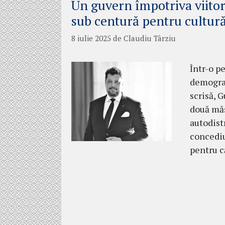
Un guvern împotriva viitoru
sub centură pentru cultur
8 iulie 2025
de
Claudiu Târziu
Într-o p
demograf
scrisă, 
două măs
autodist
concediu
pentru c