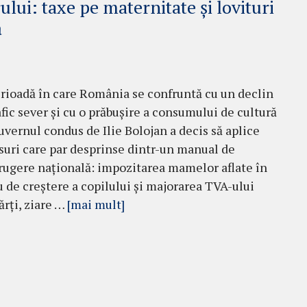
lui: taxe pe maternitate și lovituri
ă
erioadă în care România se confruntă cu un declin
ic sever și cu o prăbușire a consumului de cultură
Guvernul condus de Ilie Bolojan a decis să aplice
uri care par desprinse dintr-un manual de
rugere națională: impozitarea mamelor aflate în
 de creștere a copilului și majorarea TVA-ului
ărți, ziare …
[mai mult]