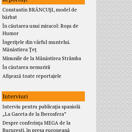
Constantin BRÂNCUȘI, model de
bărbat
În căutarea unui miracol: Roșu de
Humor
Îngerițele din vârful muntelui.
Mănăstirea Țeț
Minunile de la Mânăstirea Strâmba
În căutarea nemuririi
Afișează toate reportajele
Interviuri
Interviu pentru publicația spaniolă
„La Gaceta de la Iberosfera”
Despre conferința MEGA de la
București, în presa europeană