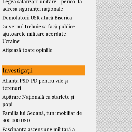
Legea salarizării unitare – pericol la
adresa siguranței naționale
Demolatorii USR atacă Biserica
Guvernul trebuie să facă publice
ajutoarele militare acordate
Ucrainei
Afișează toate opiniile
Investigații
Alianța PSD-PD pentru vile și
terenuri
Apărare Națională cu starlete și
popi
Familia lui Geoană, tun imobiliar de
400.000 USD
Fascinanta ascensiune militară a