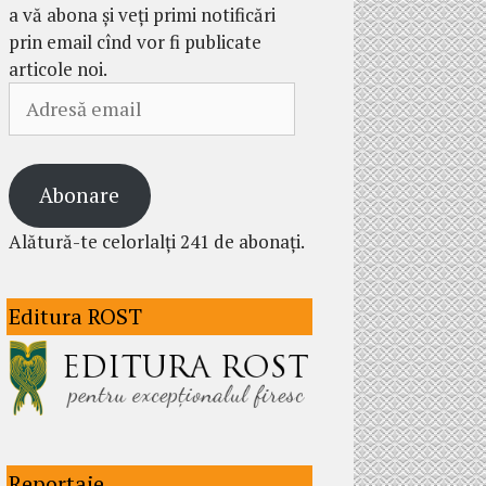
a vă abona și veți primi notificări
prin email cînd vor fi publicate
articole noi.
Adresă
email
Abonare
Alătură-te celorlalți 241 de abonați.
Editura ROST
Reportaje