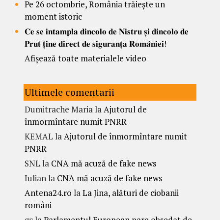
Pe 26 octombrie, România trăiește un
moment istoric
𝐂𝐞 𝐬𝐞 𝐢𝐧𝐭𝐚𝐦𝐩𝐥𝐚 𝐝𝐢𝐧𝐜𝐨𝐥𝐨 𝐝𝐞 𝐍𝐢𝐬𝐭𝐫𝐮 𝐬̦𝐢 𝐝𝐢𝐧𝐜𝐨𝐥𝐨 𝐝𝐞
𝐏𝐫𝐮𝐭 𝐭̦𝐢𝐧𝐞 𝐝𝐢𝐫𝐞𝐜𝐭 𝐝𝐞 𝐬𝐢𝐠𝐮𝐫𝐚𝐧𝐭̦𝐚 𝐑𝐨𝐦𝐚̂𝐧𝐢𝐞𝐢!
Afișează toate materialele video
Ultimele comentarii
Dumitrache Maria
la
Ajutorul de
înmormîntare numit PNRR
KEMAL
la
Ajutorul de înmormîntare numit
PNRR
SNL
la
CNA mă acuză de fake news
Iulian
la
CNA mă acuză de fake news
Antena24.ro
la
La Jina, alături de ciobanii
români
gc
la
Parlamentul European pare obsedat de