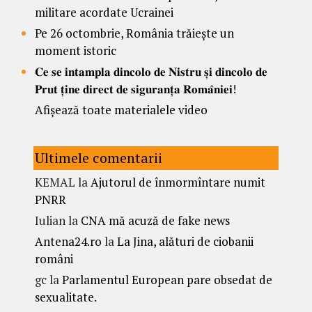
militare acordate Ucrainei
Pe 26 octombrie, România trăiește un
moment istoric
𝐂𝐞 𝐬𝐞 𝐢𝐧𝐭𝐚𝐦𝐩𝐥𝐚 𝐝𝐢𝐧𝐜𝐨𝐥𝐨 𝐝𝐞 𝐍𝐢𝐬𝐭𝐫𝐮 𝐬̦𝐢 𝐝𝐢𝐧𝐜𝐨𝐥𝐨 𝐝𝐞
𝐏𝐫𝐮𝐭 𝐭̦𝐢𝐧𝐞 𝐝𝐢𝐫𝐞𝐜𝐭 𝐝𝐞 𝐬𝐢𝐠𝐮𝐫𝐚𝐧𝐭̦𝐚 𝐑𝐨𝐦𝐚̂𝐧𝐢𝐞𝐢!
Afișează toate materialele video
Ultimele comentarii
KEMAL
la
Ajutorul de înmormîntare numit
PNRR
Iulian
la
CNA mă acuză de fake news
Antena24.ro
la
La Jina, alături de ciobanii
români
gc
la
Parlamentul European pare obsedat de
sexualitate.