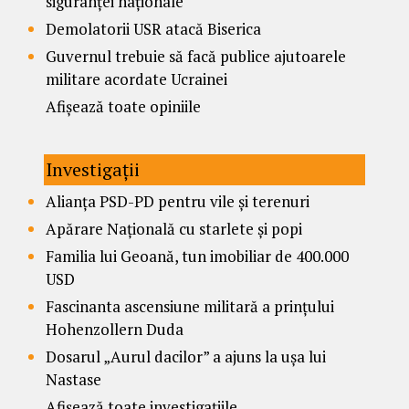
siguranței naționale
Demolatorii USR atacă Biserica
Guvernul trebuie să facă publice ajutoarele
militare acordate Ucrainei
Afișează toate opiniile
Investigații
Alianța PSD-PD pentru vile și terenuri
Apărare Națională cu starlete și popi
Familia lui Geoană, tun imobiliar de 400.000
USD
Fascinanta ascensiune militară a prințului
Hohenzollern Duda
Dosarul „Aurul dacilor” a ajuns la ușa lui
Nastase
Afișează toate investigațiile