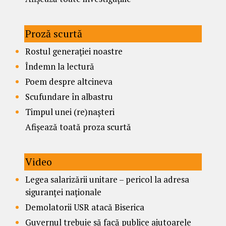
Proză scurtă
Rostul generației noastre
Îndemn la lectură
Poem despre altcineva
Scufundare în albastru
Timpul unei (re)nașteri
Afișează toată proza scurtă
Video
Legea salarizării unitare – pericol la adresa
siguranței naționale
Demolatorii USR atacă Biserica
Guvernul trebuie să facă publice ajutoarele