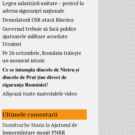
Legea salarizării unitare – pericol la
adresa siguranței naționale
Demolatorii USR atacă Biserica
Guvernul trebuie să facă publice
ajutoarele militare acordate
Ucrainei
Pe 26 octombrie, România trăiește
un moment istoric
𝐂𝐞 𝐬𝐞 𝐢𝐧𝐭𝐚𝐦𝐩𝐥𝐚 𝐝𝐢𝐧𝐜𝐨𝐥𝐨 𝐝𝐞 𝐍𝐢𝐬𝐭𝐫𝐮 𝐬̦𝐢
𝐝𝐢𝐧𝐜𝐨𝐥𝐨 𝐝𝐞 𝐏𝐫𝐮𝐭 𝐭̦𝐢𝐧𝐞 𝐝𝐢𝐫𝐞𝐜𝐭 𝐝𝐞
𝐬𝐢𝐠𝐮𝐫𝐚𝐧𝐭̦𝐚 𝐑𝐨𝐦𝐚̂𝐧𝐢𝐞𝐢!
Afișează toate materialele video
Ultimele comentarii
Dumitrache Maria
la
Ajutorul de
înmormîntare numit PNRR