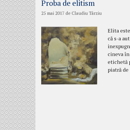
Proba de elitism
25 mai 2017
de
Claudiu Târziu
Elita est
că s-a aut
inexpugna
cineva în
etichetă 
piatră de