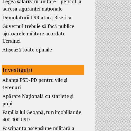
Legea salarizării unitare – pericol la
adresa siguranței naționale
Demolatorii USR atacă Biserica
Guvernul trebuie să facă publice
ajutoarele militare acordate
Ucrainei
Afișează toate opiniile
Investigații
Alianța PSD-PD pentru vile și
terenuri
Apărare Națională cu starlete și
popi
Familia lui Geoană, tun imobiliar de
400.000 USD
Fascinanta ascensiune militară a