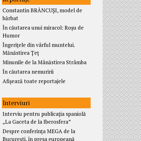
Constantin BRÂNCUȘI, model de
bărbat
În căutarea unui miracol: Roșu de
Humor
Îngerițele din vârful muntelui.
Mănăstirea Țeț
Minunile de la Mânăstirea Strâmba
În căutarea nemuririi
Afișează toate reportajele
Interviuri
Interviu pentru publicația spaniolă
„La Gaceta de la Iberosfera”
Despre conferința MEGA de la
București, în presa europeană