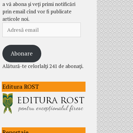
a vă abona și veți primi notificări
prin email cînd vor fi publicate
articole noi.
Adresă
email
Abonare
Alătură-te celorlalți 241 de abonați.
Editura ROST
Reportaje