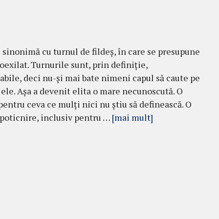
e sinonimă cu turnul de fildeș, în care se presupune
oexilat. Turnurile sunt, prin definiție,
bile, deci nu-și mai bate nimeni capul să caute pe
 ele. Așa a devenit elita o mare necunoscută. O
pentru ceva ce mulți nici nu știu să definească. O
 poticnire, inclusiv pentru …
[mai mult]