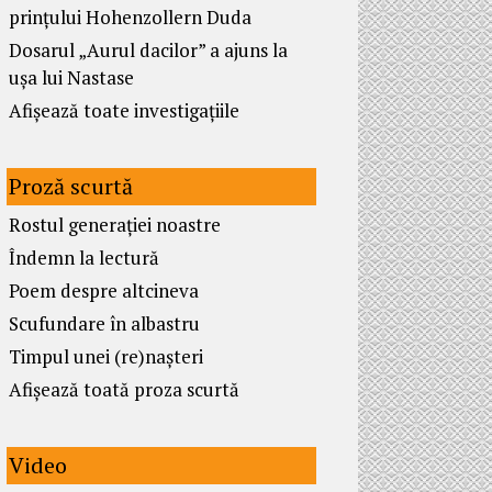
prințului Hohenzollern Duda
Dosarul „Aurul dacilor” a ajuns la
ușa lui Nastase
Afișează toate investigațiile
Proză scurtă
Rostul generației noastre
Îndemn la lectură
Poem despre altcineva
Scufundare în albastru
Timpul unei (re)nașteri
Afișează toată proza scurtă
Video