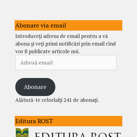
Abonare via email
Introduceți adresa de email pentru a vă
abona și veți primi notificări prin email cînd
vor fi publicate articole noi.
Adresă
email
Abonare
Alătură-te celorlalți 241 de abonați.
Editura ROST