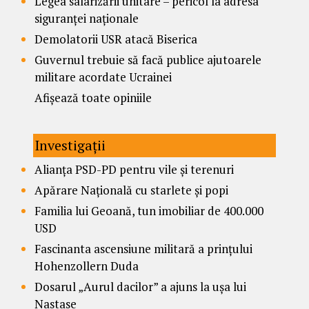
Legea salarizării unitare – pericol la adresa
siguranței naționale
Demolatorii USR atacă Biserica
Guvernul trebuie să facă publice ajutoarele
militare acordate Ucrainei
Afișează toate opiniile
Investigații
Alianța PSD-PD pentru vile și terenuri
Apărare Națională cu starlete și popi
Familia lui Geoană, tun imobiliar de 400.000
USD
Fascinanta ascensiune militară a prințului
Hohenzollern Duda
Dosarul „Aurul dacilor” a ajuns la ușa lui
Nastase