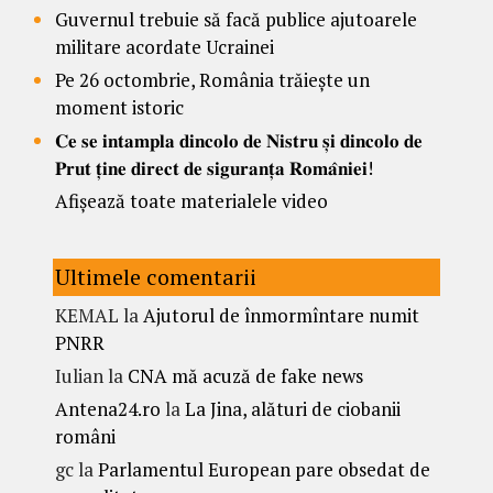
Guvernul trebuie să facă publice ajutoarele
militare acordate Ucrainei
Pe 26 octombrie, România trăiește un
moment istoric
𝐂𝐞 𝐬𝐞 𝐢𝐧𝐭𝐚𝐦𝐩𝐥𝐚 𝐝𝐢𝐧𝐜𝐨𝐥𝐨 𝐝𝐞 𝐍𝐢𝐬𝐭𝐫𝐮 𝐬̦𝐢 𝐝𝐢𝐧𝐜𝐨𝐥𝐨 𝐝𝐞
𝐏𝐫𝐮𝐭 𝐭̦𝐢𝐧𝐞 𝐝𝐢𝐫𝐞𝐜𝐭 𝐝𝐞 𝐬𝐢𝐠𝐮𝐫𝐚𝐧𝐭̦𝐚 𝐑𝐨𝐦𝐚̂𝐧𝐢𝐞𝐢!
Afișează toate materialele video
Ultimele comentarii
KEMAL
la
Ajutorul de înmormîntare numit
PNRR
Iulian
la
CNA mă acuză de fake news
Antena24.ro
la
La Jina, alături de ciobanii
români
gc
la
Parlamentul European pare obsedat de