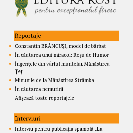
Reportaje
Constantin BRÂNCUȘI, model de bărbat
În căutarea unui miracol: Roșu de Humor
Îngerițele din vârful muntelui. Mănăstirea
Țeț
Minunile de la Mânăstirea Strâmba
În căutarea nemuririi
Afișează toate reportajele
Interviuri
Interviu pentru publicația spaniolă „La