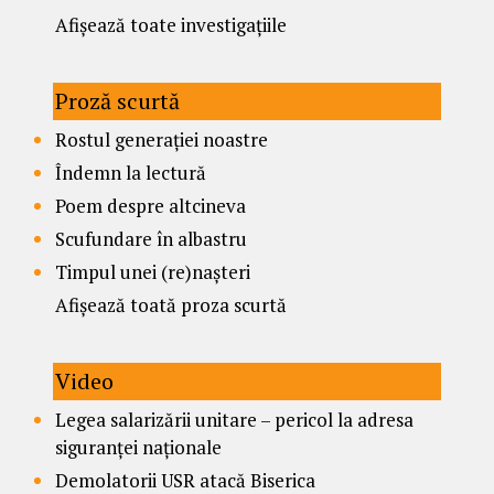
Afișează toate investigațiile
Proză scurtă
Rostul generației noastre
Îndemn la lectură
Poem despre altcineva
Scufundare în albastru
Timpul unei (re)nașteri
Afișează toată proza scurtă
Video
Legea salarizării unitare – pericol la adresa
siguranței naționale
Demolatorii USR atacă Biserica