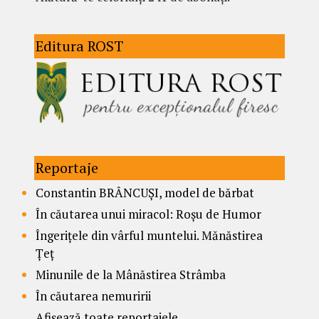
Editura ROST
Reportaje
Constantin BRÂNCUȘI, model de bărbat
În căutarea unui miracol: Roșu de Humor
Îngerițele din vârful muntelui. Mănăstirea
Țeț
Minunile de la Mânăstirea Strâmba
În căutarea nemuririi
Afișează toate reportajele