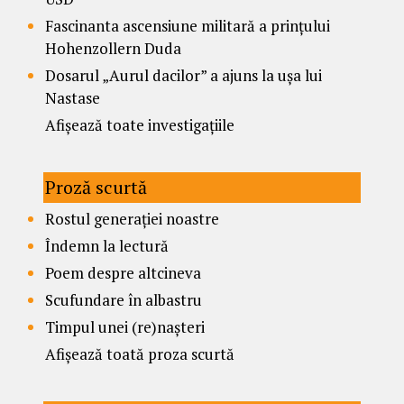
Fascinanta ascensiune militară a prințului
Hohenzollern Duda
Dosarul „Aurul dacilor” a ajuns la ușa lui
Nastase
Afișează toate investigațiile
Proză scurtă
Rostul generației noastre
Îndemn la lectură
Poem despre altcineva
Scufundare în albastru
Timpul unei (re)nașteri
Afișează toată proza scurtă