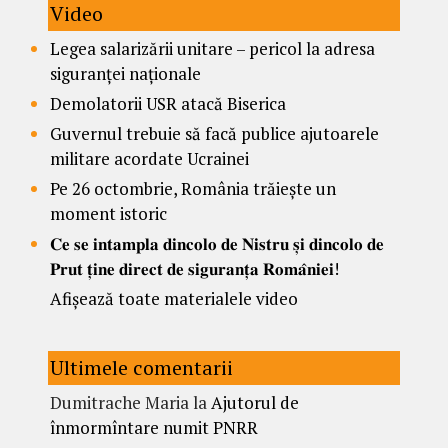
Video
Legea salarizării unitare – pericol la adresa
siguranței naționale
Demolatorii USR atacă Biserica
Guvernul trebuie să facă publice ajutoarele
militare acordate Ucrainei
Pe 26 octombrie, România trăiește un
moment istoric
𝐂𝐞 𝐬𝐞 𝐢𝐧𝐭𝐚𝐦𝐩𝐥𝐚 𝐝𝐢𝐧𝐜𝐨𝐥𝐨 𝐝𝐞 𝐍𝐢𝐬𝐭𝐫𝐮 𝐬̦𝐢 𝐝𝐢𝐧𝐜𝐨𝐥𝐨 𝐝𝐞
𝐏𝐫𝐮𝐭 𝐭̦𝐢𝐧𝐞 𝐝𝐢𝐫𝐞𝐜𝐭 𝐝𝐞 𝐬𝐢𝐠𝐮𝐫𝐚𝐧𝐭̦𝐚 𝐑𝐨𝐦𝐚̂𝐧𝐢𝐞𝐢!
Afișează toate materialele video
Ultimele comentarii
Dumitrache Maria
la
Ajutorul de
înmormîntare numit PNRR