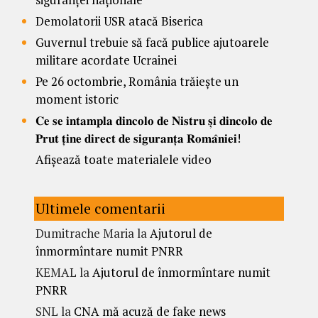
Demolatorii USR atacă Biserica
Guvernul trebuie să facă publice ajutoarele
militare acordate Ucrainei
Pe 26 octombrie, România trăiește un
moment istoric
𝐂𝐞 𝐬𝐞 𝐢𝐧𝐭𝐚𝐦𝐩𝐥𝐚 𝐝𝐢𝐧𝐜𝐨𝐥𝐨 𝐝𝐞 𝐍𝐢𝐬𝐭𝐫𝐮 𝐬̦𝐢 𝐝𝐢𝐧𝐜𝐨𝐥𝐨 𝐝𝐞
𝐏𝐫𝐮𝐭 𝐭̦𝐢𝐧𝐞 𝐝𝐢𝐫𝐞𝐜𝐭 𝐝𝐞 𝐬𝐢𝐠𝐮𝐫𝐚𝐧𝐭̦𝐚 𝐑𝐨𝐦𝐚̂𝐧𝐢𝐞𝐢!
Afișează toate materialele video
Ultimele comentarii
Dumitrache Maria
la
Ajutorul de
înmormîntare numit PNRR
KEMAL
la
Ajutorul de înmormîntare numit
PNRR
SNL
la
CNA mă acuză de fake news