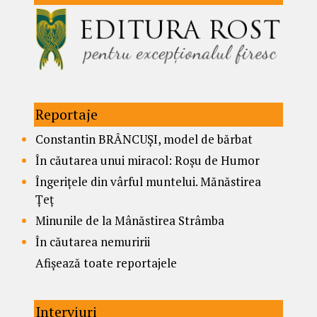
Reportaje
Constantin BRÂNCUȘI, model de bărbat
În căutarea unui miracol: Roșu de Humor
Îngerițele din vârful muntelui. Mănăstirea
Țeț
Minunile de la Mânăstirea Strâmba
În căutarea nemuririi
Afișează toate reportajele
Interviuri