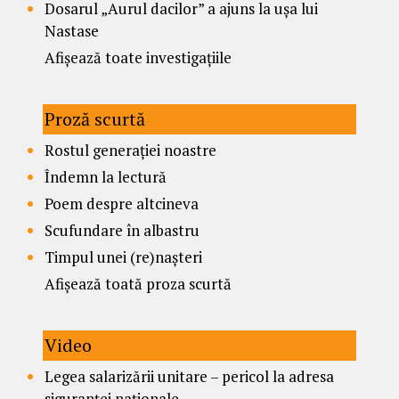
Dosarul „Aurul dacilor” a ajuns la ușa lui
Nastase
Afișează toate investigațiile
Proză scurtă
Rostul generației noastre
Îndemn la lectură
Poem despre altcineva
Scufundare în albastru
Timpul unei (re)nașteri
Afișează toată proza scurtă
Video
Legea salarizării unitare – pericol la adresa
siguranței naționale