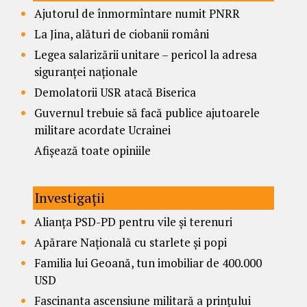
Ajutorul de înmormîntare numit PNRR
La Jina, alături de ciobanii români
Legea salarizării unitare – pericol la adresa
siguranței naționale
Demolatorii USR atacă Biserica
Guvernul trebuie să facă publice ajutoarele
militare acordate Ucrainei
Afișează toate opiniile
Investigații
Alianța PSD-PD pentru vile și terenuri
Apărare Națională cu starlete și popi
Familia lui Geoană, tun imobiliar de 400.000
USD
Fascinanta ascensiune militară a prințului