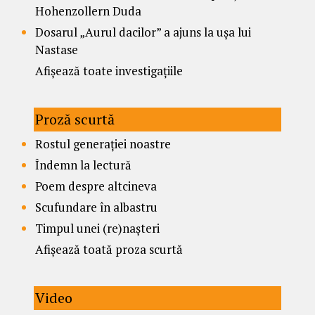
Hohenzollern Duda
Dosarul „Aurul dacilor” a ajuns la ușa lui
Nastase
Afișează toate investigațiile
Proză scurtă
Rostul generației noastre
Îndemn la lectură
Poem despre altcineva
Scufundare în albastru
Timpul unei (re)nașteri
Afișează toată proza scurtă
Video