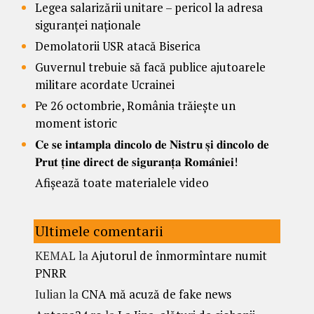
Legea salarizării unitare – pericol la adresa
siguranței naționale
Demolatorii USR atacă Biserica
Guvernul trebuie să facă publice ajutoarele
militare acordate Ucrainei
Pe 26 octombrie, România trăiește un
moment istoric
𝐂𝐞 𝐬𝐞 𝐢𝐧𝐭𝐚𝐦𝐩𝐥𝐚 𝐝𝐢𝐧𝐜𝐨𝐥𝐨 𝐝𝐞 𝐍𝐢𝐬𝐭𝐫𝐮 𝐬̦𝐢 𝐝𝐢𝐧𝐜𝐨𝐥𝐨 𝐝𝐞
𝐏𝐫𝐮𝐭 𝐭̦𝐢𝐧𝐞 𝐝𝐢𝐫𝐞𝐜𝐭 𝐝𝐞 𝐬𝐢𝐠𝐮𝐫𝐚𝐧𝐭̦𝐚 𝐑𝐨𝐦𝐚̂𝐧𝐢𝐞𝐢!
Afișează toate materialele video
Ultimele comentarii
KEMAL
la
Ajutorul de înmormîntare numit
PNRR
Iulian
la
CNA mă acuză de fake news