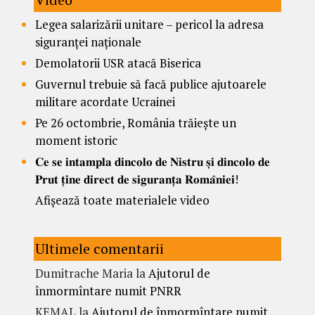
Legea salarizării unitare – pericol la adresa
siguranței naționale
Demolatorii USR atacă Biserica
Guvernul trebuie să facă publice ajutoarele
militare acordate Ucrainei
Pe 26 octombrie, România trăiește un
moment istoric
𝐂𝐞 𝐬𝐞 𝐢𝐧𝐭𝐚𝐦𝐩𝐥𝐚 𝐝𝐢𝐧𝐜𝐨𝐥𝐨 𝐝𝐞 𝐍𝐢𝐬𝐭𝐫𝐮 𝐬̦𝐢 𝐝𝐢𝐧𝐜𝐨𝐥𝐨 𝐝𝐞
𝐏𝐫𝐮𝐭 𝐭̦𝐢𝐧𝐞 𝐝𝐢𝐫𝐞𝐜𝐭 𝐝𝐞 𝐬𝐢𝐠𝐮𝐫𝐚𝐧𝐭̦𝐚 𝐑𝐨𝐦𝐚̂𝐧𝐢𝐞𝐢!
Afișează toate materialele video
Ultimele comentarii
Dumitrache Maria
la
Ajutorul de
înmormîntare numit PNRR
KEMAL
la
Ajutorul de înmormîntare numit