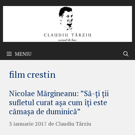
Sari
la
conținut
MENIU
film crestin
Nicolae Mărgineanu: ”Să-ți ții
sufletul curat așa cum îți este
cămașa de duminică”
3 ianuarie 2017
de
Claudiu Târziu