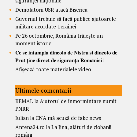
siguranței naționale
Demolatorii USR atacă Biserica
Guvernul trebuie să facă publice ajutoarele
militare acordate Ucrainei
Pe 26 octombrie, România trăiește un
moment istoric
𝐂𝐞 𝐬𝐞 𝐢𝐧𝐭𝐚𝐦𝐩𝐥𝐚 𝐝𝐢𝐧𝐜𝐨𝐥𝐨 𝐝𝐞 𝐍𝐢𝐬𝐭𝐫𝐮 𝐬̦𝐢 𝐝𝐢𝐧𝐜𝐨𝐥𝐨 𝐝𝐞
𝐏𝐫𝐮𝐭 𝐭̦𝐢𝐧𝐞 𝐝𝐢𝐫𝐞𝐜𝐭 𝐝𝐞 𝐬𝐢𝐠𝐮𝐫𝐚𝐧𝐭̦𝐚 𝐑𝐨𝐦𝐚̂𝐧𝐢𝐞𝐢!
Afișează toate materialele video
Ultimele comentarii
KEMAL
la
Ajutorul de înmormîntare numit
PNRR
Iulian
la
CNA mă acuză de fake news
Antena24.ro
la
La Jina, alături de ciobanii
români