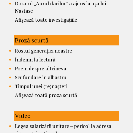
Dosarul „Aurul dacilor” a ajuns la ușa lui
Nastase
Afișează toate investigațiile
Proză scurtă
Rostul generației noastre
Îndemn la lectură
Poem despre altcineva
Scufundare în albastru
Timpul unei (re)nașteri
Afișează toată proza scurtă
Video
Legea salarizării unitare – pericol la adresa