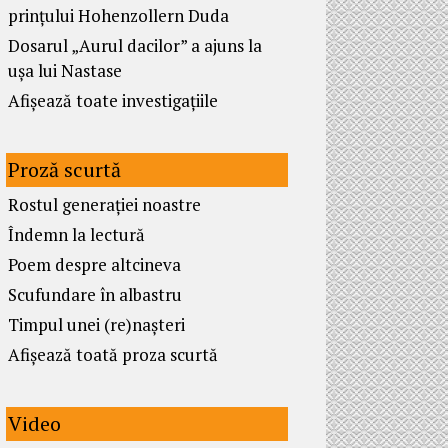
prințului Hohenzollern Duda
Dosarul „Aurul dacilor” a ajuns la
ușa lui Nastase
Afișează toate investigațiile
Proză scurtă
Rostul generației noastre
Îndemn la lectură
Poem despre altcineva
Scufundare în albastru
Timpul unei (re)nașteri
Afișează toată proza scurtă
Video