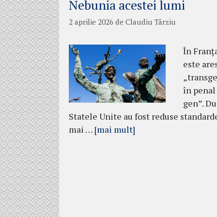
Nebunia acestei lumi
2 aprilie 2026
de
Claudiu Târziu
În Franța
este are
„transge
în penal
gen”. Du
Statele Unite au fost reduse standard
mai …
[mai mult]