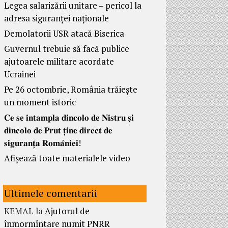
Legea salarizării unitare – pericol la
adresa siguranței naționale
Demolatorii USR atacă Biserica
Guvernul trebuie să facă publice
ajutoarele militare acordate
Ucrainei
Pe 26 octombrie, România trăiește
un moment istoric
𝐂𝐞 𝐬𝐞 𝐢𝐧𝐭𝐚𝐦𝐩𝐥𝐚 𝐝𝐢𝐧𝐜𝐨𝐥𝐨 𝐝𝐞 𝐍𝐢𝐬𝐭𝐫𝐮 𝐬̦𝐢
𝐝𝐢𝐧𝐜𝐨𝐥𝐨 𝐝𝐞 𝐏𝐫𝐮𝐭 𝐭̦𝐢𝐧𝐞 𝐝𝐢𝐫𝐞𝐜𝐭 𝐝𝐞
𝐬𝐢𝐠𝐮𝐫𝐚𝐧𝐭̦𝐚 𝐑𝐨𝐦𝐚̂𝐧𝐢𝐞𝐢!
Afișează toate materialele video
Ultimele comentarii
KEMAL
la
Ajutorul de
înmormîntare numit PNRR