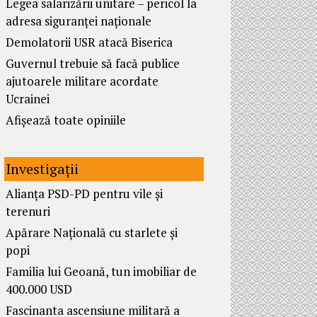
Legea salarizării unitare – pericol la
adresa siguranței naționale
Demolatorii USR atacă Biserica
Guvernul trebuie să facă publice
ajutoarele militare acordate
Ucrainei
Afișează toate opiniile
Investigații
Alianța PSD-PD pentru vile și
terenuri
Apărare Națională cu starlete și
popi
Familia lui Geoană, tun imobiliar de
400.000 USD
Fascinanta ascensiune militară a