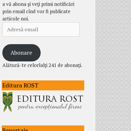
a vă abona și veți primi notificări
prin email cînd vor fi publicate
articole noi.
Adresă
email
Abonare
Alătură-te celorlalți 241 de abonați.
Editura ROST
Reportaje