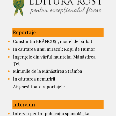
Reportaje
Constantin BRÂNCUȘI, model de bărbat
În căutarea unui miracol: Roșu de Humor
Îngerițele din vârful muntelui. Mănăstirea
Țeț
Minunile de la Mânăstirea Strâmba
În căutarea nemuririi
Afișează toate reportajele
Interviuri
Interviu pentru publicația spaniolă „La