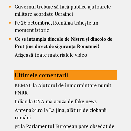
Guvernul trebuie să facă publice ajutoarele
militare acordate Ucrainei
Pe 26 octombrie, România trăiește un
moment istoric
𝐂𝐞 𝐬𝐞 𝐢𝐧𝐭𝐚𝐦𝐩𝐥𝐚 𝐝𝐢𝐧𝐜𝐨𝐥𝐨 𝐝𝐞 𝐍𝐢𝐬𝐭𝐫𝐮 𝐬̦𝐢 𝐝𝐢𝐧𝐜𝐨𝐥𝐨 𝐝𝐞
𝐏𝐫𝐮𝐭 𝐭̦𝐢𝐧𝐞 𝐝𝐢𝐫𝐞𝐜𝐭 𝐝𝐞 𝐬𝐢𝐠𝐮𝐫𝐚𝐧𝐭̦𝐚 𝐑𝐨𝐦𝐚̂𝐧𝐢𝐞𝐢!
Afișează toate materialele video
Ultimele comentarii
KEMAL
la
Ajutorul de înmormîntare numit
PNRR
Iulian
la
CNA mă acuză de fake news
Antena24.ro
la
La Jina, alături de ciobanii
români
gc
la
Parlamentul European pare obsedat de