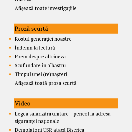
Afișează toate investigațiile
Proză scurtă
Rostul generației noastre
Îndemn la lectură
Poem despre altcineva
Scufundare în albastru
Timpul unei (re)nașteri
Afișează toată proza scurtă
Video
Legea salarizării unitare – pericol la adresa
siguranței naționale
Demolatorii USR atacă Biserica