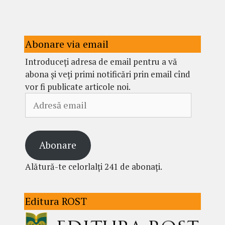
Abonare via email
Introduceți adresa de email pentru a vă
abona și veți primi notificări prin email cînd
vor fi publicate articole noi.
Adresă
email
Abonare
Alătură-te celorlalți 241 de abonați.
Editura ROST