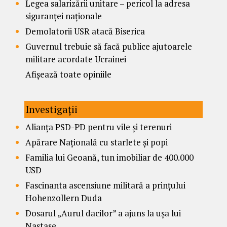
Legea salarizării unitare – pericol la adresa
siguranței naționale
Demolatorii USR atacă Biserica
Guvernul trebuie să facă publice ajutoarele
militare acordate Ucrainei
Afișează toate opiniile
Investigații
Alianța PSD-PD pentru vile și terenuri
Apărare Națională cu starlete și popi
Familia lui Geoană, tun imobiliar de 400.000
USD
Fascinanta ascensiune militară a prințului
Hohenzollern Duda
Dosarul „Aurul dacilor” a ajuns la ușa lui
Nastase