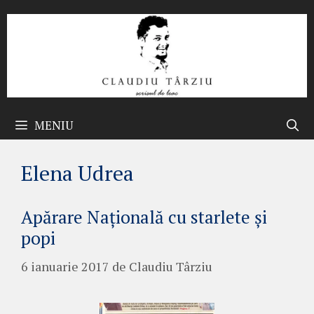
Sari
la
conținut
MENIU
Elena Udrea
Apărare Națională cu starlete și
popi
6 ianuarie 2017
de
Claudiu Târziu