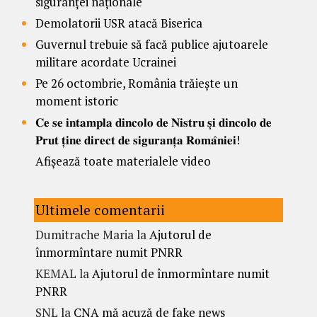
siguranței naționale
Demolatorii USR atacă Biserica
Guvernul trebuie să facă publice ajutoarele
militare acordate Ucrainei
Pe 26 octombrie, România trăiește un
moment istoric
𝐂𝐞 𝐬𝐞 𝐢𝐧𝐭𝐚𝐦𝐩𝐥𝐚 𝐝𝐢𝐧𝐜𝐨𝐥𝐨 𝐝𝐞 𝐍𝐢𝐬𝐭𝐫𝐮 𝐬̦𝐢 𝐝𝐢𝐧𝐜𝐨𝐥𝐨 𝐝𝐞
𝐏𝐫𝐮𝐭 𝐭̦𝐢𝐧𝐞 𝐝𝐢𝐫𝐞𝐜𝐭 𝐝𝐞 𝐬𝐢𝐠𝐮𝐫𝐚𝐧𝐭̦𝐚 𝐑𝐨𝐦𝐚̂𝐧𝐢𝐞𝐢!
Afișează toate materialele video
Ultimele comentarii
Dumitrache Maria
la
Ajutorul de
înmormîntare numit PNRR
KEMAL
la
Ajutorul de înmormîntare numit
PNRR
SNL
la
CNA mă acuză de fake news