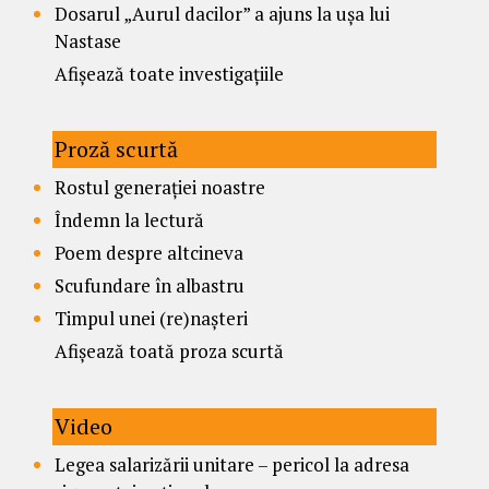
Dosarul „Aurul dacilor” a ajuns la ușa lui
Nastase
Afișează toate investigațiile
Proză scurtă
Rostul generației noastre
Îndemn la lectură
Poem despre altcineva
Scufundare în albastru
Timpul unei (re)nașteri
Afișează toată proza scurtă
Video
Legea salarizării unitare – pericol la adresa