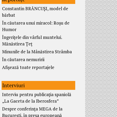
Constantin BRÂNCUȘI, model de
bărbat
În căutarea unui miracol: Roșu de
Humor
Îngerițele din vârful muntelui.
Mănăstirea Țeț
Minunile de la Mânăstirea Strâmba
În căutarea nemuririi
Afișează toate reportajele
Interviuri
Interviu pentru publicația spaniolă
„La Gaceta de la Iberosfera”
Despre conferința MEGA de la
București, în presa europeană