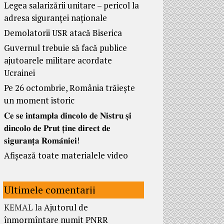
Legea salarizării unitare – pericol la
adresa siguranței naționale
Demolatorii USR atacă Biserica
Guvernul trebuie să facă publice
ajutoarele militare acordate
Ucrainei
Pe 26 octombrie, România trăiește
un moment istoric
𝐂𝐞 𝐬𝐞 𝐢𝐧𝐭𝐚𝐦𝐩𝐥𝐚 𝐝𝐢𝐧𝐜𝐨𝐥𝐨 𝐝𝐞 𝐍𝐢𝐬𝐭𝐫𝐮 𝐬̦𝐢
𝐝𝐢𝐧𝐜𝐨𝐥𝐨 𝐝𝐞 𝐏𝐫𝐮𝐭 𝐭̦𝐢𝐧𝐞 𝐝𝐢𝐫𝐞𝐜𝐭 𝐝𝐞
𝐬𝐢𝐠𝐮𝐫𝐚𝐧𝐭̦𝐚 𝐑𝐨𝐦𝐚̂𝐧𝐢𝐞𝐢!
Afișează toate materialele video
Ultimele comentarii
KEMAL
la
Ajutorul de
înmormîntare numit PNRR