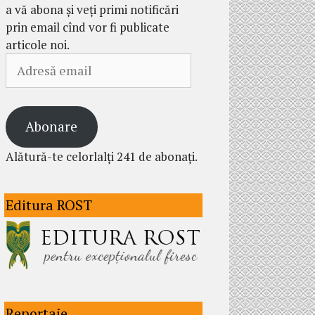
a vă abona și veți primi notificări
prin email cînd vor fi publicate
articole noi.
Adresă
email
Abonare
Alătură-te celorlalți 241 de abonați.
Editura ROST
Reportaje