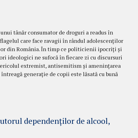
unui tânăr consumator de droguri a readus în
 flagelul care face ravagii în rândul adolescenților
lor din România. În timp ce politicienii ipocriți și
ori ideologici ne sufocă în fiecare zi cu discursuri
ericolul extremist, antisemitism și amenințarea
o întreagă generație de copii este lăsată cu bună
jutorul dependenților de alcool,