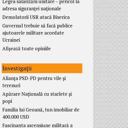
Legea salarizării unitare – pericol la
adresa siguranței naționale
Demolatorii USR atacă Biserica
Guvernul trebuie să facă publice
ajutoarele militare acordate
Ucrainei
Afișează toate opiniile
Investigații
Alianța PSD-PD pentru vile și
terenuri
Apărare Națională cu starlete și
popi
Familia lui Geoană, tun imobiliar de
400.000 USD
Fascinanta ascensiune militară a