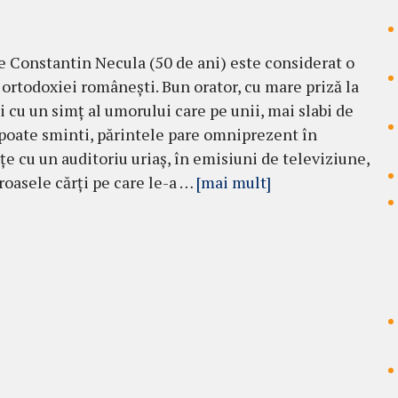
e Constantin Necula (50 de ani) este considerat o
 ortodoxiei ro­mânești. Bun orator, cu mare priză la
și cu un simț al umorului care pe unii, mai slabi de
i poate sminti, părintele pare omni­prezent în
țe cu un auditoriu uriaș, în emi­siuni de televiziune,
oasele cărți pe care le-a …
[mai mult]