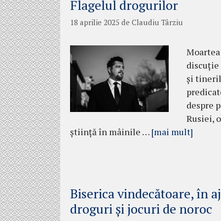
Flagelul drogurilor
18 aprilie 2025
de
Claudiu Târziu
Moartea 
discuție
și tineri
predicat
despre p
Rusiei, 
știință în mâinile …
[mai mult]
Biserica vindecătoare, în a
droguri și jocuri de noroc