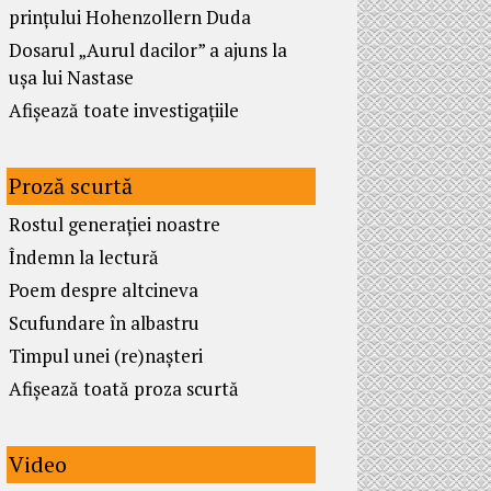
prințului Hohenzollern Duda
Dosarul „Aurul dacilor” a ajuns la
ușa lui Nastase
Afișează toate investigațiile
Proză scurtă
Rostul generației noastre
Îndemn la lectură
Poem despre altcineva
Scufundare în albastru
Timpul unei (re)nașteri
Afișează toată proza scurtă
Video