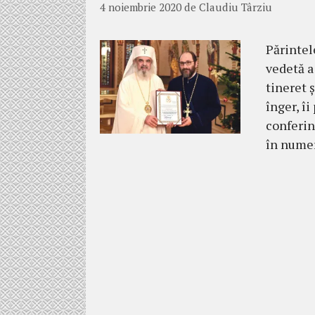
4 noiembrie 2020
de
Claudiu Târziu
Părintel
vedetă a
tine­ret 
înger, î
conferin
în numer