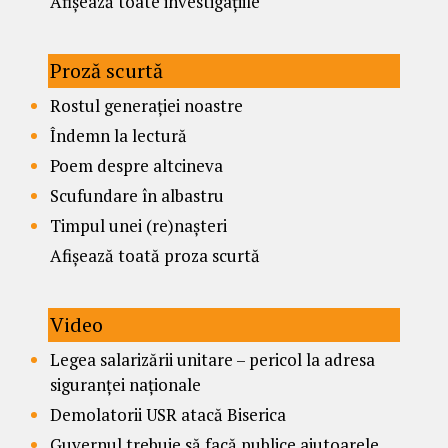
Afișează toate investigațiile
Proză scurtă
Rostul generației noastre
Îndemn la lectură
Poem despre altcineva
Scufundare în albastru
Timpul unei (re)nașteri
Afișează toată proza scurtă
Video
Legea salarizării unitare – pericol la adresa
siguranței naționale
Demolatorii USR atacă Biserica
Guvernul trebuie să facă publice ajutoarele