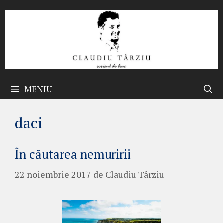
Sari
la
conținut
MENIU
daci
În căutarea nemuririi
22 noiembrie 2017
de
Claudiu Târziu