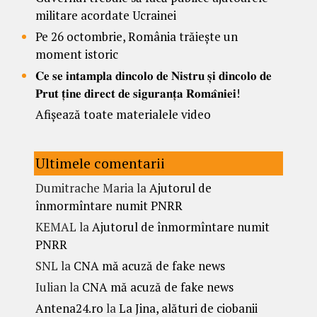
militare acordate Ucrainei
Pe 26 octombrie, România trăiește un
moment istoric
𝐂𝐞 𝐬𝐞 𝐢𝐧𝐭𝐚𝐦𝐩𝐥𝐚 𝐝𝐢𝐧𝐜𝐨𝐥𝐨 𝐝𝐞 𝐍𝐢𝐬𝐭𝐫𝐮 𝐬̦𝐢 𝐝𝐢𝐧𝐜𝐨𝐥𝐨 𝐝𝐞
𝐏𝐫𝐮𝐭 𝐭̦𝐢𝐧𝐞 𝐝𝐢𝐫𝐞𝐜𝐭 𝐝𝐞 𝐬𝐢𝐠𝐮𝐫𝐚𝐧𝐭̦𝐚 𝐑𝐨𝐦𝐚̂𝐧𝐢𝐞𝐢!
Afișează toate materialele video
Ultimele comentarii
Dumitrache Maria
la
Ajutorul de
înmormîntare numit PNRR
KEMAL
la
Ajutorul de înmormîntare numit
PNRR
SNL
la
CNA mă acuză de fake news
Iulian
la
CNA mă acuză de fake news
Antena24.ro
la
La Jina, alături de ciobanii