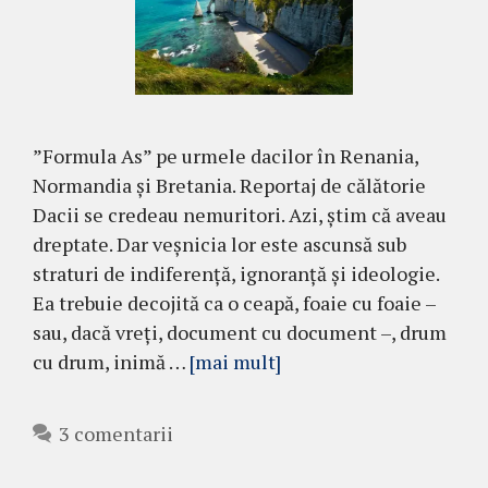
”Formula As” pe urmele dacilor în Renania,
Normandia și Bretania. Reportaj de călătorie
Dacii se credeau nemuritori. Azi, știm că aveau
dreptate. Dar veșnicia lor este ascunsă sub
straturi de indiferență, ignoranță și ideologie.
Ea trebuie decojită ca o ceapă, foaie cu foaie –
sau, dacă vreți, document cu document –, drum
cu drum, inimă …
[mai mult]
3 comentarii