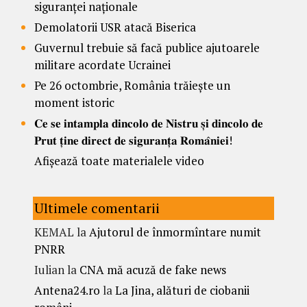
siguranței naționale
Demolatorii USR atacă Biserica
Guvernul trebuie să facă publice ajutoarele
militare acordate Ucrainei
Pe 26 octombrie, România trăiește un
moment istoric
𝐂𝐞 𝐬𝐞 𝐢𝐧𝐭𝐚𝐦𝐩𝐥𝐚 𝐝𝐢𝐧𝐜𝐨𝐥𝐨 𝐝𝐞 𝐍𝐢𝐬𝐭𝐫𝐮 𝐬̦𝐢 𝐝𝐢𝐧𝐜𝐨𝐥𝐨 𝐝𝐞
𝐏𝐫𝐮𝐭 𝐭̦𝐢𝐧𝐞 𝐝𝐢𝐫𝐞𝐜𝐭 𝐝𝐞 𝐬𝐢𝐠𝐮𝐫𝐚𝐧𝐭̦𝐚 𝐑𝐨𝐦𝐚̂𝐧𝐢𝐞𝐢!
Afișează toate materialele video
Ultimele comentarii
KEMAL
la
Ajutorul de înmormîntare numit
PNRR
Iulian
la
CNA mă acuză de fake news
Antena24.ro
la
La Jina, alături de ciobanii