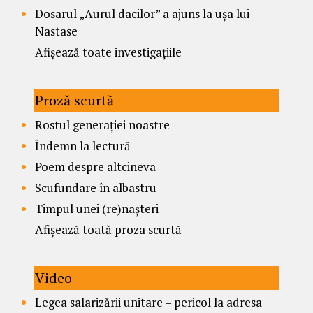
Dosarul „Aurul dacilor” a ajuns la ușa lui
Nastase
Afișează toate investigațiile
Proză scurtă
Rostul generației noastre
Îndemn la lectură
Poem despre altcineva
Scufundare în albastru
Timpul unei (re)nașteri
Afișează toată proza scurtă
Video
Legea salarizării unitare – pericol la adresa