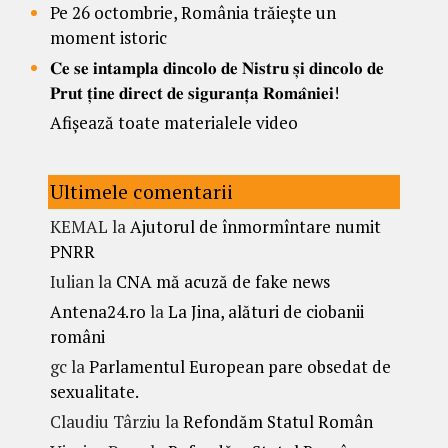
Pe 26 octombrie, România trăiește un
moment istoric
𝐂𝐞 𝐬𝐞 𝐢𝐧𝐭𝐚𝐦𝐩𝐥𝐚 𝐝𝐢𝐧𝐜𝐨𝐥𝐨 𝐝𝐞 𝐍𝐢𝐬𝐭𝐫𝐮 𝐬̦𝐢 𝐝𝐢𝐧𝐜𝐨𝐥𝐨 𝐝𝐞
𝐏𝐫𝐮𝐭 𝐭̦𝐢𝐧𝐞 𝐝𝐢𝐫𝐞𝐜𝐭 𝐝𝐞 𝐬𝐢𝐠𝐮𝐫𝐚𝐧𝐭̦𝐚 𝐑𝐨𝐦𝐚̂𝐧𝐢𝐞𝐢!
Afișează toate materialele video
Ultimele comentarii
KEMAL
la
Ajutorul de înmormîntare numit
PNRR
Iulian
la
CNA mă acuză de fake news
Antena24.ro
la
La Jina, alături de ciobanii
români
gc
la
Parlamentul European pare obsedat de
sexualitate.
Claudiu Târziu
la
Refondăm Statul Român