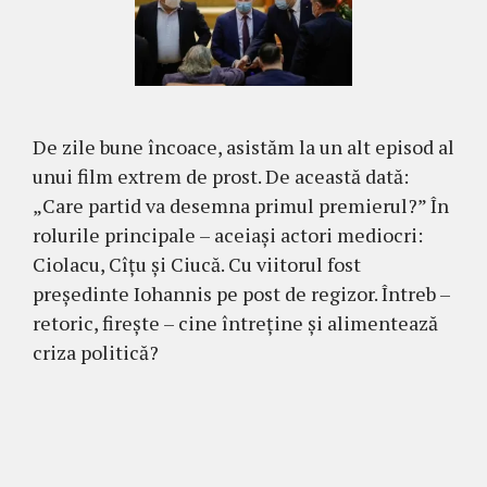
De zile bune încoace, asistăm la un alt episod al
unui film extrem de prost. De această dată:
„Care partid va desemna primul premierul?” În
rolurile principale – aceiași actori mediocri:
Ciolacu, Cîțu și Ciucă. Cu viitorul fost
președinte Iohannis pe post de regizor. Întreb –
retoric, firește – cine întreține și alimentează
criza politică?