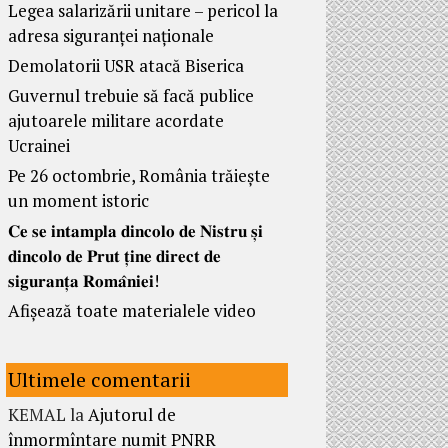
Legea salarizării unitare – pericol la
adresa siguranței naționale
Demolatorii USR atacă Biserica
Guvernul trebuie să facă publice
ajutoarele militare acordate
Ucrainei
Pe 26 octombrie, România trăiește
un moment istoric
𝐂𝐞 𝐬𝐞 𝐢𝐧𝐭𝐚𝐦𝐩𝐥𝐚 𝐝𝐢𝐧𝐜𝐨𝐥𝐨 𝐝𝐞 𝐍𝐢𝐬𝐭𝐫𝐮 𝐬̦𝐢
𝐝𝐢𝐧𝐜𝐨𝐥𝐨 𝐝𝐞 𝐏𝐫𝐮𝐭 𝐭̦𝐢𝐧𝐞 𝐝𝐢𝐫𝐞𝐜𝐭 𝐝𝐞
𝐬𝐢𝐠𝐮𝐫𝐚𝐧𝐭̦𝐚 𝐑𝐨𝐦𝐚̂𝐧𝐢𝐞𝐢!
Afișează toate materialele video
Ultimele comentarii
KEMAL
la
Ajutorul de
înmormîntare numit PNRR