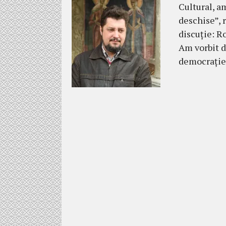
Cultural, a
deschise”, 
discuție: R
Am vorbit d
democrație