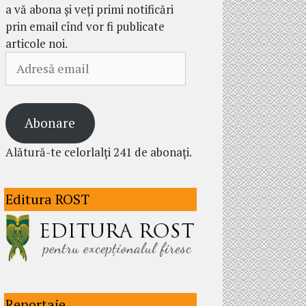
a vă abona și veți primi notificări
prin email cînd vor fi publicate
articole noi.
Adresă
email
Abonare
Alătură-te celorlalți 241 de abonați.
Editura ROST
Reportaje