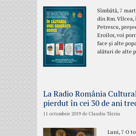
Sîmbătă, 7 marti
din Rm. Vîlcea,
Petrescu, președ
Eroilor, voi por
face și alte pop
alături de alte 
La Radio România Cultural,
pierdut în cei 30 de ani tre
11 octombrie 2019
de
Claudiu Târziu
Luni, 7 O t