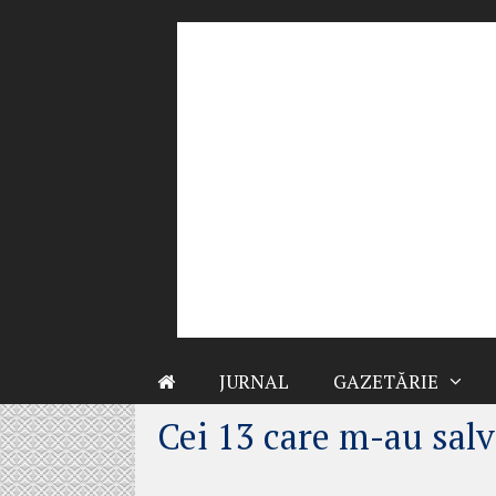
Sari
la
conținut
JURNAL
GAZETĂRIE
Cei 13 care m-au salv