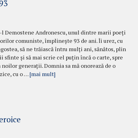
93
d-l Demostene Andronescu, unul dintre marii poeți
sorilor comuniste, împlinește 93 de ani. Îi urez, cu
gostea, să ne trăiască întru mulți ani, sănătos, plin
i sfinte și să mai scrie cel puțin încă o carte, spre
a noilor generații. Domnia sa mă onorează de o
 zice, cu o …
[mai mult]
eroice