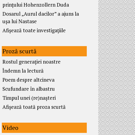
prințului Hohenzollern Duda
Dosarul „Aurul dacilor” a ajuns la
ușa lui Nastase
Afișează toate investigațiile
Proză scurtă
Rostul generației noastre
Îndemn la lectură
Poem despre altcineva
Scufundare în albastru
Timpul unei (re)nașteri
Afișează toată proza scurtă
Video