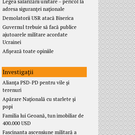
Legea salarizării unitare – pericol la
adresa siguranței naționale
Demolatorii USR atacă Biserica
Guvernul trebuie să facă publice
ajutoarele militare acordate
Ucrainei
Afișează toate opiniile
Investigații
Alianța PSD-PD pentru vile și
terenuri
Apărare Națională cu starlete și
popi
Familia lui Geoană, tun imobiliar de
400.000 USD
Fascinanta ascensiune militară a