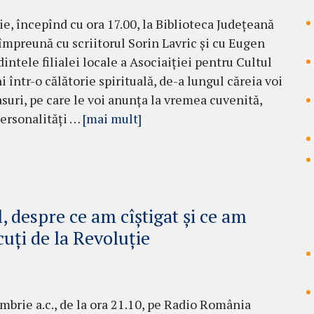
e, începînd cu ora 17.00, la Biblioteca Județeană
 împreună cu scriitorul Sorin Lavric și cu Eugen
intele filialei locale a Asociaiției pentru Cultul
ni într-o călătorie spirituală, de-a lungul căreia voi
asuri, pe care le voi anunța la vremea cuvenită,
personalități …
[mai mult]
 despre ce am cîștigat și ce am
cuți de la Revoluție
ombrie a.c., de la ora 21.10, pe Radio România