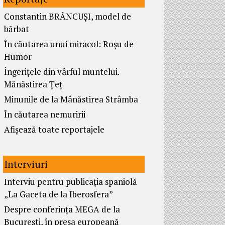
Constantin BRÂNCUȘI, model de
bărbat
În căutarea unui miracol: Roșu de
Humor
Îngerițele din vârful muntelui.
Mănăstirea Țeț
Minunile de la Mânăstirea Strâmba
În căutarea nemuririi
Afișează toate reportajele
Interviuri
Interviu pentru publicația spaniolă
„La Gaceta de la Iberosfera”
Despre conferința MEGA de la
București, în presa europeană