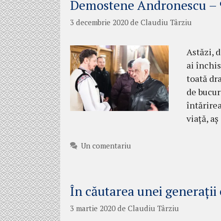
Demostene Andronescu – 
3 decembrie 2020
de
Claudiu Târziu
Astăzi, 
ai închi
toată dra
de bucuri
întărire
viață, aș
Un comentariu
În căutarea unei generații 
3 martie 2020
de
Claudiu Târziu