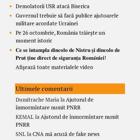
Demolatorii USR atacă Biserica
Guvernul trebuie să facă publice ajutoarele
militare acordate Ucrainei
Pe 26 octombrie, România trăiește un
moment istoric
𝐂𝐞 𝐬𝐞 𝐢𝐧𝐭𝐚𝐦𝐩𝐥𝐚 𝐝𝐢𝐧𝐜𝐨𝐥𝐨 𝐝𝐞 𝐍𝐢𝐬𝐭𝐫𝐮 𝐬̦𝐢 𝐝𝐢𝐧𝐜𝐨𝐥𝐨 𝐝𝐞
𝐏𝐫𝐮𝐭 𝐭̦𝐢𝐧𝐞 𝐝𝐢𝐫𝐞𝐜𝐭 𝐝𝐞 𝐬𝐢𝐠𝐮𝐫𝐚𝐧𝐭̦𝐚 𝐑𝐨𝐦𝐚̂𝐧𝐢𝐞𝐢!
Afișează toate materialele video
Ultimele comentarii
Dumitrache Maria
la
Ajutorul de
înmormîntare numit PNRR
KEMAL
la
Ajutorul de înmormîntare numit
PNRR
SNL
la
CNA mă acuză de fake news