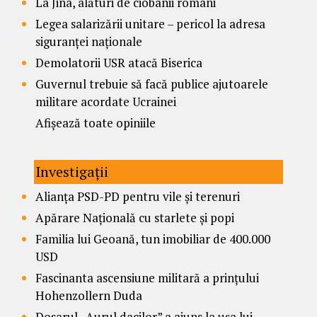
La Jina, alături de ciobanii români
Legea salarizării unitare – pericol la adresa
siguranței naționale
Demolatorii USR atacă Biserica
Guvernul trebuie să facă publice ajutoarele
militare acordate Ucrainei
Afișează toate opiniile
Investigații
Alianța PSD-PD pentru vile și terenuri
Apărare Națională cu starlete și popi
Familia lui Geoană, tun imobiliar de 400.000
USD
Fascinanta ascensiune militară a prințului
Hohenzollern Duda
Dosarul „Aurul dacilor” a ajuns la ușa lui