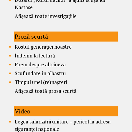
Nastase
Afișează toate investigațiile
Proză scurtă
Rostul generației noastre
Îndemn la lectură
Poem despre altcineva
Scufundare în albastru
Timpul unei (re)nașteri
Afișează toată proza scurtă
Video
Legea salarizării unitare – pericol la adresa
siguranței naționale