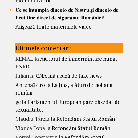
moment istoric
𝐂𝐞 𝐬𝐞 𝐢𝐧𝐭𝐚𝐦𝐩𝐥𝐚 𝐝𝐢𝐧𝐜𝐨𝐥𝐨 𝐝𝐞 𝐍𝐢𝐬𝐭𝐫𝐮 𝐬̦𝐢 𝐝𝐢𝐧𝐜𝐨𝐥𝐨 𝐝𝐞
𝐏𝐫𝐮𝐭 𝐭̦𝐢𝐧𝐞 𝐝𝐢𝐫𝐞𝐜𝐭 𝐝𝐞 𝐬𝐢𝐠𝐮𝐫𝐚𝐧𝐭̦𝐚 𝐑𝐨𝐦𝐚̂𝐧𝐢𝐞𝐢!
Afișează toate materialele video
Ultimele comentarii
KEMAL
la
Ajutorul de înmormîntare numit
PNRR
Iulian
la
CNA mă acuză de fake news
Antena24.ro
la
La Jina, alături de ciobanii
români
gc
la
Parlamentul European pare obsedat de
sexualitate.
Claudiu Târziu
la
Refondăm Statul Român
Viorica Popa
la
Refondăm Statul Român
Borțoi Constantin
la
Refondăm Statul