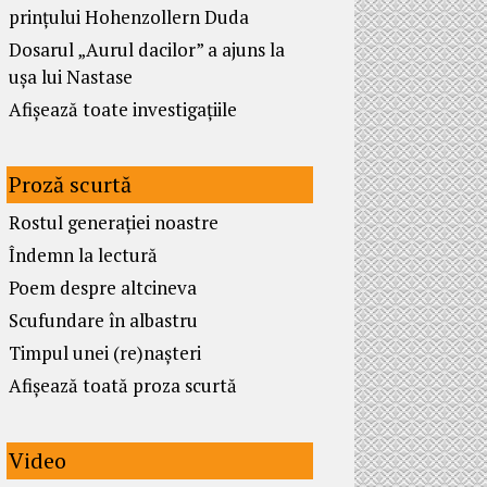
prințului Hohenzollern Duda
Dosarul „Aurul dacilor” a ajuns la
ușa lui Nastase
Afișează toate investigațiile
Proză scurtă
Rostul generației noastre
Îndemn la lectură
Poem despre altcineva
Scufundare în albastru
Timpul unei (re)nașteri
Afișează toată proza scurtă
Video