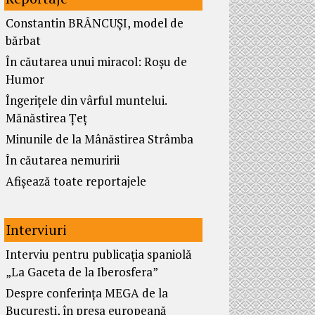
Constantin BRÂNCUȘI, model de
bărbat
În căutarea unui miracol: Roșu de
Humor
Îngerițele din vârful muntelui.
Mănăstirea Țeț
Minunile de la Mânăstirea Strâmba
În căutarea nemuririi
Afișează toate reportajele
Interviuri
Interviu pentru publicația spaniolă
„La Gaceta de la Iberosfera”
Despre conferința MEGA de la
București, în presa europeană