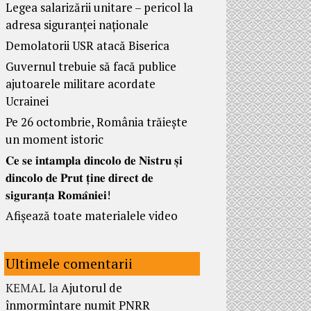
Legea salarizării unitare – pericol la
adresa siguranței naționale
Demolatorii USR atacă Biserica
Guvernul trebuie să facă publice
ajutoarele militare acordate
Ucrainei
Pe 26 octombrie, România trăiește
un moment istoric
𝐂𝐞 𝐬𝐞 𝐢𝐧𝐭𝐚𝐦𝐩𝐥𝐚 𝐝𝐢𝐧𝐜𝐨𝐥𝐨 𝐝𝐞 𝐍𝐢𝐬𝐭𝐫𝐮 𝐬̦𝐢
𝐝𝐢𝐧𝐜𝐨𝐥𝐨 𝐝𝐞 𝐏𝐫𝐮𝐭 𝐭̦𝐢𝐧𝐞 𝐝𝐢𝐫𝐞𝐜𝐭 𝐝𝐞
𝐬𝐢𝐠𝐮𝐫𝐚𝐧𝐭̦𝐚 𝐑𝐨𝐦𝐚̂𝐧𝐢𝐞𝐢!
Afișează toate materialele video
Ultimele comentarii
KEMAL
la
Ajutorul de
înmormîntare numit PNRR