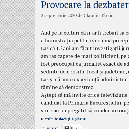
Provocare la dezbate
2 septembrie 2020
de
Claudiu Târziu
Aud pe la colțuri că n-ar fi trebuit să
administrația publică și nu mă pricep.
Las că 15 ani am făcut investigații jur
am ras capete de mari politicieni, pe c
fost preocupat ca jurnalist exact de ad
ședințe de consiliu local și județean,
Las și că am o experiență administrati
rămîne să demonstrez.
Aștept să mă invite orice televiziune 
candidat la Primăria Bucureștiului, pe
sînt sau nu pregătit să conduc un oraș 
Distribuie dacă ți-a plăcut:
Tweet
Email