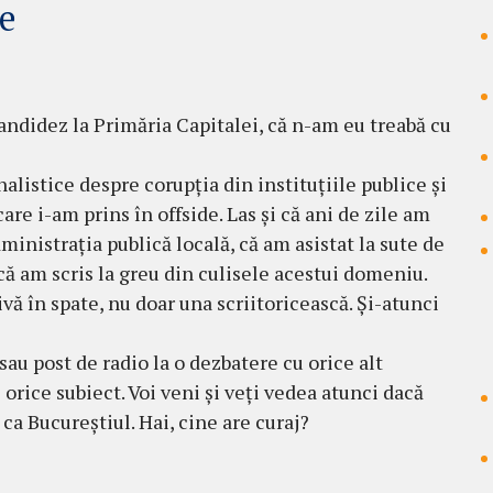
re
 candidez la Primăria Capitalei, că n-am eu treabă cu
nalistice despre corupția din instituțiile publice și
are i-am prins în offside. Las și că ani de zile am
ministrația publică locală, că am asistat la sute de
 că am scris la greu din culisele acestui domeniu.
vă în spate, nu doar una scriitoricească. Și-atunci
sau post de radio la o dezbatere cu orice alt
 orice subiect. Voi veni și veți vedea atunci dacă
ca Bucureștiul. Hai, cine are curaj?