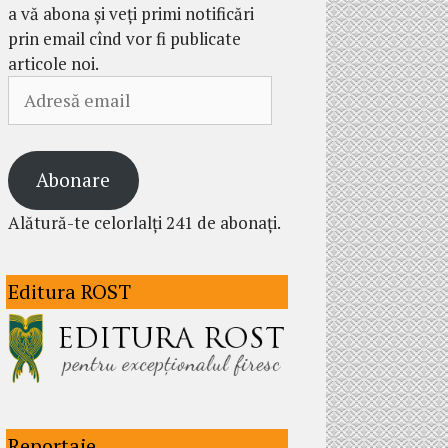
a vă abona și veți primi notificări
prin email cînd vor fi publicate
articole noi.
Adresă
email
Abonare
Alătură-te celorlalți 241 de abonați.
Editura ROST
Reportaje