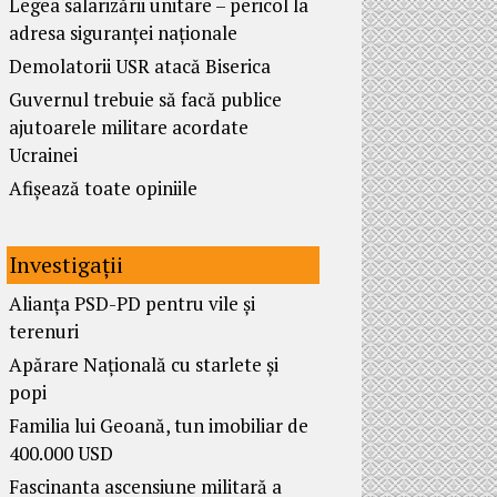
Legea salarizării unitare – pericol la
adresa siguranței naționale
Demolatorii USR atacă Biserica
Guvernul trebuie să facă publice
ajutoarele militare acordate
Ucrainei
Afișează toate opiniile
Investigații
Alianța PSD-PD pentru vile și
terenuri
Apărare Națională cu starlete și
popi
Familia lui Geoană, tun imobiliar de
400.000 USD
Fascinanta ascensiune militară a