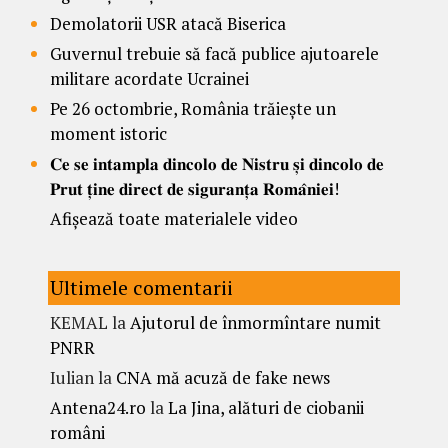
Demolatorii USR atacă Biserica
Guvernul trebuie să facă publice ajutoarele
militare acordate Ucrainei
Pe 26 octombrie, România trăiește un
moment istoric
𝐂𝐞 𝐬𝐞 𝐢𝐧𝐭𝐚𝐦𝐩𝐥𝐚 𝐝𝐢𝐧𝐜𝐨𝐥𝐨 𝐝𝐞 𝐍𝐢𝐬𝐭𝐫𝐮 𝐬̦𝐢 𝐝𝐢𝐧𝐜𝐨𝐥𝐨 𝐝𝐞
𝐏𝐫𝐮𝐭 𝐭̦𝐢𝐧𝐞 𝐝𝐢𝐫𝐞𝐜𝐭 𝐝𝐞 𝐬𝐢𝐠𝐮𝐫𝐚𝐧𝐭̦𝐚 𝐑𝐨𝐦𝐚̂𝐧𝐢𝐞𝐢!
Afișează toate materialele video
Ultimele comentarii
KEMAL
la
Ajutorul de înmormîntare numit
PNRR
Iulian
la
CNA mă acuză de fake news
Antena24.ro
la
La Jina, alături de ciobanii
români