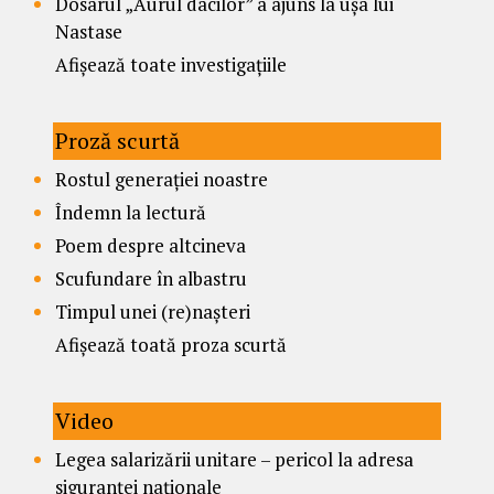
Dosarul „Aurul dacilor” a ajuns la ușa lui
Nastase
Afișează toate investigațiile
Proză scurtă
Rostul generației noastre
Îndemn la lectură
Poem despre altcineva
Scufundare în albastru
Timpul unei (re)nașteri
Afișează toată proza scurtă
Video
Legea salarizării unitare – pericol la adresa
siguranței naționale