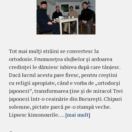
Tot mai mulţi străini se convertesc la
ortodoxie. Frumuseţea slujbelor şi ardoarea
credinţei le dăruiesc iubirea după care tânjesc.
Dacă lucrul acesta pare firesc, pentru creştini
cu religii apropiate, când e vorba de „ortodocşi
japonezi”, transformarea ţine şi de miracol Trei
japonezi într-o ceainărie din Bucureşti. Chipuri
solemne, pictate parcă pe-o stampă veche.
Lipsesc kimonourile. …
[mai mult]