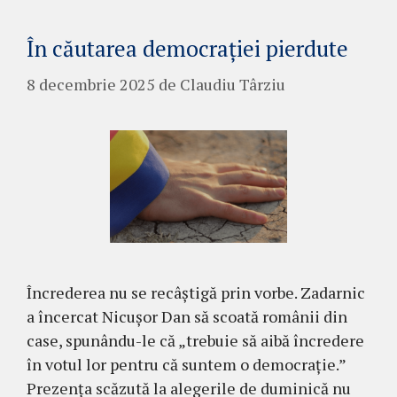
În căutarea democrației pierdute
8 decembrie 2025
de
Claudiu Târziu
Încrederea nu se recâștigă prin vorbe. Zadarnic
a încercat Nicușor Dan să scoată românii din
case, spunându-le că „trebuie să aibă încredere
în votul lor pentru că suntem o democrație.”
Prezența scăzută la alegerile de duminică nu