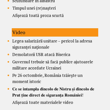
Scufundare în albastru
Timpul unei (re)nașteri
Afișează toată proza scurtă
Video
Legea salarizării unitare – pericol la adresa
siguranței naționale
Demolatorii USR atacă Biserica
Guvernul trebuie să facă publice ajutoarele
militare acordate Ucrainei
Pe 26 octombrie, România trăiește un
moment istoric
𝐂𝐞 𝐬𝐞 𝐢𝐧𝐭𝐚𝐦𝐩𝐥𝐚 𝐝𝐢𝐧𝐜𝐨𝐥𝐨 𝐝𝐞 𝐍𝐢𝐬𝐭𝐫𝐮 𝐬̦𝐢 𝐝𝐢𝐧𝐜𝐨𝐥𝐨 𝐝𝐞
𝐏𝐫𝐮𝐭 𝐭̦𝐢𝐧𝐞 𝐝𝐢𝐫𝐞𝐜𝐭 𝐝𝐞 𝐬𝐢𝐠𝐮𝐫𝐚𝐧𝐭̦𝐚 𝐑𝐨𝐦𝐚̂𝐧𝐢𝐞𝐢!
Afișează toate materialele video