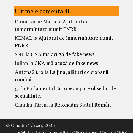
Ultimele comentarii
Dumitrache Maria
la
Ajutorul de
înmormîntare numit PNRR
KEMAL
la
Ajutorul de înmormîntare numit
PNRR
SNL
la
CNA mă acuză de fake news
Iulian
la
CNA mă acuză de fake news
Antena24.ro
la
La Jina, alături de ciobanii
români
gc
la
Parlamentul European pare obsedat de
sexualitate.
Claudiu Târziu
la
Refondăm Statul Român
© Claudiu Târziu, 2026
Web hosting şi dezvoltare Wordpress:
Casa de WEB